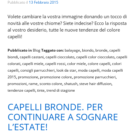
Pubblicato il
13 Febbraio 2015
Volete cambiare la vostra immagine donando un tocco di
novità alle vostre chiome? Siete indecise? Ecco la risposta
al vostro desiderio, tutte le nuove tendenze del colore
capelli!
Pubblicato in
Blog
Taggato con:
balayage
,
biondo
,
bronde
,
capelli
biondi
,
capelli castani
,
capelli cioccolato
,
capelli color cioccolato
,
capelli
colorati
,
capelli miele
,
capelli rossi
,
color miele
,
colore capelli
,
colori
capelli
,
consigli parrucchieri
,
look da star
,
moda capelli
,
moda capelli
2015
,
promozione
,
promozione colore
,
promozione parrucchieri
,
promozioni
,
rame
,
sconto colore
,
shatush
,
steve hair diffusion
,
tendenze capelli
,
tinte
,
trend di stagione
CAPELLI BRONDE. PER
CONTINUARE A SOGNARE
L’ESTATE!