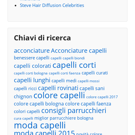
Steve Hair Diffusion Celebrities
Chiavi di ricerca
acconciature
Acconciature capelli
benessere capelli
capelli
capelli biondi
capelli corti
capelli colorati
capelli curati
capelli corti bologna
capelli corti faenza
capelli lunghi
capelli medi
capelli mossi
capelli rovinati
capelli sani
capelli ricci
colore capelli
chignon
colore capelli 2017
colore capelli bologna
colore capelli faenza
consigli parrucchieri
colori capelli
miglior parrucchiere bologna
cura capelli
moda capelli
moda capelli 2015
novità colore