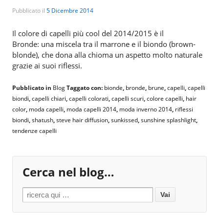
Pubblicato il
5 Dicembre 2014
Il colore di capelli più cool del 2014/2015 è il
Bronde: una miscela tra il marrone e il biondo (brown-
blonde), che dona alla chioma un aspetto molto naturale
grazie ai suoi riflessi.
Pubblicato in
Blog
Taggato con:
bionde
,
bronde
,
brune
,
capelli
,
capelli
biondi
,
capelli chiari
,
capelli colorati
,
capelli scuri
,
colore capelli
,
hair
color
,
moda capelli
,
moda capelli 2014
,
moda inverno 2014
,
riflessi
biondi
,
shatush
,
steve hair diffusion
,
sunkissed
,
sunshine splashlight
,
tendenze capelli
Cerca nel blog…
Search for: