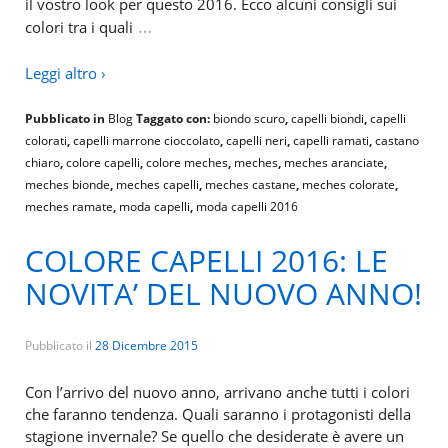
il vostro look per questo 2016. Ecco alcuni consigli sui
…
colori tra i quali
Leggi altro ›
Pubblicato in
Blog
Taggato con:
biondo scuro
,
capelli biondi
,
capelli
colorati
,
capelli marrone cioccolato
,
capelli neri
,
capelli ramati
,
castano
chiaro
,
colore capelli
,
colore meches
,
meches
,
meches aranciate
,
meches bionde
,
meches capelli
,
meches castane
,
meches colorate
,
meches ramate
,
moda capelli
,
moda capelli 2016
COLORE CAPELLI 2016: LE
NOVITA’ DEL NUOVO ANNO!
Pubblicato il
28 Dicembre 2015
Con l’arrivo del nuovo anno, arrivano anche tutti i colori
che faranno tendenza. Quali saranno i protagonisti della
stagione invernale? Se quello che desiderate è avere un