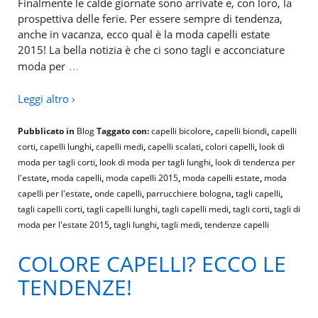
Finalmente le calde giornate sono arrivate e, con loro, la
prospettiva delle ferie. Per essere sempre di tendenza,
anche in vacanza, ecco qual è la moda capelli estate
2015! La bella notizia è che ci sono tagli e acconciature
…
moda per
Leggi altro ›
Pubblicato in
Blog
Taggato con:
capelli bicolore
,
capelli biondi
,
capelli
corti
,
capelli lunghi
,
capelli medi
,
capelli scalati
,
colori capelli
,
look di
moda per tagli corti
,
look di moda per tagli lunghi
,
look di tendenza per
l'estate
,
moda capelli
,
moda capelli 2015
,
moda capelli estate
,
moda
capelli per l'estate
,
onde capelli
,
parrucchiere bologna
,
tagli capelli
,
tagli capelli corti
,
tagli capelli lunghi
,
tagli capelli medi
,
tagli corti
,
tagli di
moda per l'estate 2015
,
tagli lunghi
,
tagli medi
,
tendenze capelli
COLORE CAPELLI? ECCO LE
TENDENZE!