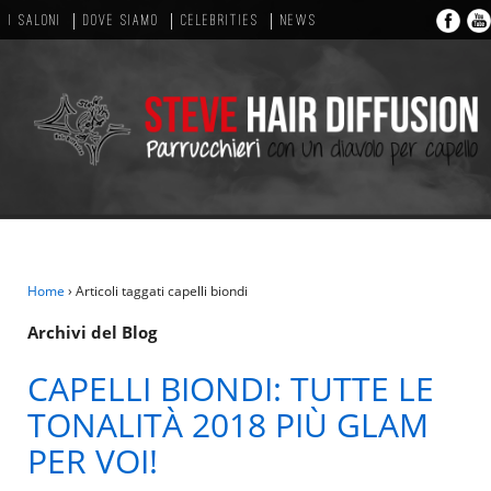
I SALONI
DOVE SIAMO
CELEBRITIES
NEWS
Home
›
Articoli taggati capelli biondi
Archivi del Blog
CAPELLI BIONDI: TUTTE LE
TONALITÀ 2018 PIÙ GLAM
PER VOI!