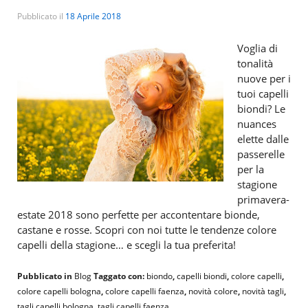
Pubblicato il
18 Aprile 2018
Voglia di
tonalità
nuove per i
tuoi capelli
biondi? Le
nuances
elette dalle
passerelle
per la
stagione
primavera-
estate 2018 sono perfette per accontentare bionde,
castane e rosse. Scopri con noi tutte le tendenze colore
capelli della stagione… e scegli la tua preferita!
Pubblicato in
Blog
Taggato con:
biondo
,
capelli biondi
,
colore capelli
,
colore capelli bologna
,
colore capelli faenza
,
novità colore
,
novità tagli
,
tagli capelli bologna
,
tagli capelli faenza