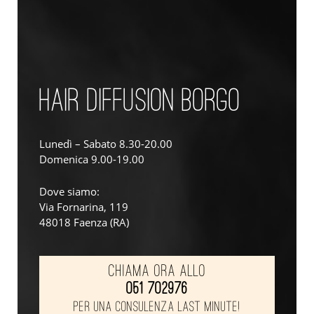
HAIR DIFFUSION BORGO
Lunedì – Sabato 8.30-20.00
Domenica 9.00-19.00
Dove siamo:
Via Fornarina, 119
48018 Faenza (RA)
Chiama ora allo
051 702976
per
una consulenza
last minute!