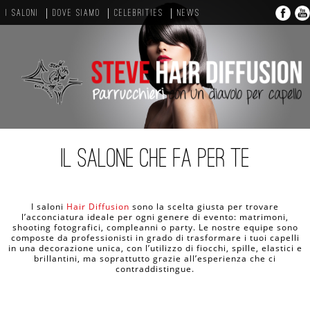
I SALONI
DOVE SIAMO
CELEBRITIES
NEWS
il salone che fa per te
I saloni
Hair Diffusion
sono la scelta giusta per trovare
l’acconciatura ideale per ogni genere di evento: matrimoni,
shooting fotografici, compleanni o party. Le nostre equipe sono
composte da professionisti in grado di trasformare i tuoi capelli
in una decorazione unica, con l’utilizzo di fiocchi, spille, elastici e
brillantini, ma soprattutto grazie all’esperienza che ci
contraddistingue.