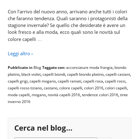
Con l’arrivo del nuovo anno, arrivano anche tutti i colori
che faranno tendenza. Quali saranno i protagonisti della
stagione invernale? Se quello che desiderate è avere un
look fresco e alla moda, ecco quali sono le novità sul
…
colore capelli
Leggi altro ›
Pubblicato in
Blog
Taggato con:
acconciature moda frangia
,
biondo
platino
,
black violet
,
capelli biondi
,
capelli biondo platino
,
capelli castani
,
capelli grigi
,
capelli mogano
,
capelli ramati
,
capelli rosa
,
capelli rossi
,
capelli rosso tiziano
,
castano
,
colore capelli
,
colori 2016
,
colori capelli
,
moda capelli
,
mogano
,
novità capelli 2016
,
tendenze colori 2016
,
tinte
inverno 2016
Cerca nel blog…