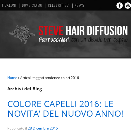
I SALONI
DOVE SIAMO
CELEBRITIES
NEWS
Home
›
Articoli taggati tendenze colori 2016
Archivi del Blog
COLORE CAPELLI 2016: LE
NOVITA’ DEL NUOVO ANNO!
Pubblicato il
28 Dicembre 2015