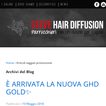
I SALONI
DOVE SIAMO
CELEBRITIES
NEWS
Home
›
Articoli taggati promozione
Archivi del Blog
È ARRIVATA LA NUOVA GHD
GOLD✨
Pubblicato il
10 Maggio 2018