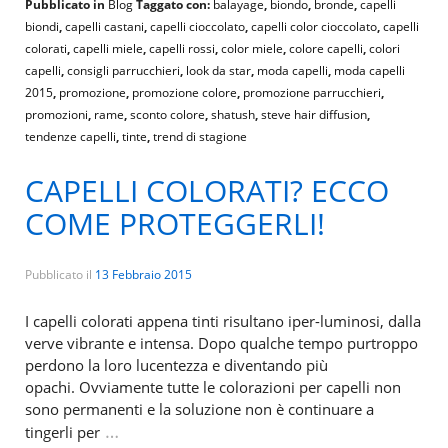
Pubblicato in
Blog
Taggato con:
balayage
,
biondo
,
bronde
,
capelli
biondi
,
capelli castani
,
capelli cioccolato
,
capelli color cioccolato
,
capelli
colorati
,
capelli miele
,
capelli rossi
,
color miele
,
colore capelli
,
colori
capelli
,
consigli parrucchieri
,
look da star
,
moda capelli
,
moda capelli
2015
,
promozione
,
promozione colore
,
promozione parrucchieri
,
promozioni
,
rame
,
sconto colore
,
shatush
,
steve hair diffusion
,
tendenze capelli
,
tinte
,
trend di stagione
CAPELLI COLORATI? ECCO
COME PROTEGGERLI!
Pubblicato il
13 Febbraio 2015
I capelli colorati appena tinti risultano iper-luminosi, dalla
verve vibrante e intensa. Dopo qualche tempo purtroppo
perdono la loro lucentezza e diventando più
opachi. Ovviamente tutte le colorazioni per capelli non
sono permanenti e la soluzione non è continuare a
…
tingerli per