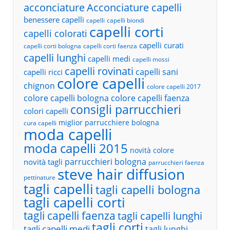
acconciature
Acconciature capelli
benessere capelli
capelli
capelli biondi
capelli corti
capelli colorati
capelli curati
capelli corti bologna
capelli corti faenza
capelli lunghi
capelli medi
capelli mossi
capelli rovinati
capelli sani
capelli ricci
colore capelli
chignon
colore capelli 2017
colore capelli bologna
colore capelli faenza
consigli parrucchieri
colori capelli
miglior parrucchiere bologna
cura capelli
moda capelli
moda capelli 2015
novità colore
parrucchieri bologna
novità tagli
parrucchieri faenza
steve hair diffusion
pettinature
tagli capelli
tagli capelli bologna
tagli capelli corti
tagli capelli faenza
tagli capelli lunghi
tagli corti
tagli capelli medi
tagli lunghi