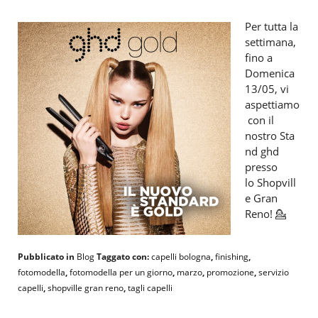
Per tutta la
settimana,
fino a
Domenica
13/05, vi
aspettiamo
con il
nostro Sta
nd ghd
presso
lo Shopvill
e Gran
Reno! 💁
Pubblicato in
Blog
Taggato con:
capelli bologna
,
finishing
,
fotomodella
,
fotomodella per un giorno
,
marzo
,
promozione
,
servizio
capelli
,
shopville gran reno
,
tagli capelli