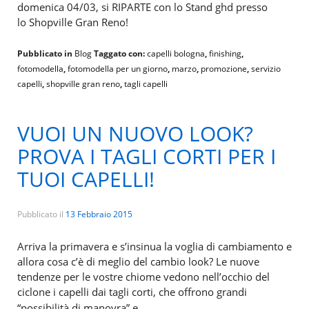
domenica 04/03, si RIPARTE con lo Stand ghd presso
lo Shopville Gran Reno!
Pubblicato in
Blog
Taggato con:
capelli bologna
,
finishing
,
fotomodella
,
fotomodella per un giorno
,
marzo
,
promozione
,
servizio
capelli
,
shopville gran reno
,
tagli capelli
VUOI UN NUOVO LOOK?
PROVA I TAGLI CORTI PER I
TUOI CAPELLI!
Pubblicato il
13 Febbraio 2015
Arriva la primavera e s’insinua la voglia di cambiamento e
allora cosa c’è di meglio del cambio look? Le nuove
tendenze per le vostre chiome vedono nell’occhio del
ciclone i capelli dai tagli corti, che offrono grandi
…
“possibilità di manovra” e