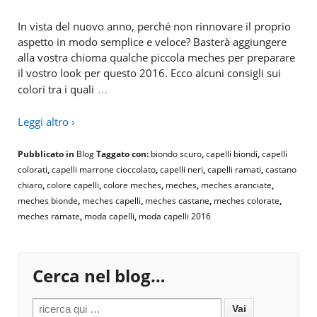
In vista del nuovo anno, perché non rinnovare il proprio
aspetto in modo semplice e veloce? Basterà aggiungere
alla vostra chioma qualche piccola meches per preparare
il vostro look per questo 2016. Ecco alcuni consigli sui
…
colori tra i quali
Leggi altro ›
Pubblicato in
Blog
Taggato con:
biondo scuro
,
capelli biondi
,
capelli
colorati
,
capelli marrone cioccolato
,
capelli neri
,
capelli ramati
,
castano
chiaro
,
colore capelli
,
colore meches
,
meches
,
meches aranciate
,
meches bionde
,
meches capelli
,
meches castane
,
meches colorate
,
meches ramate
,
moda capelli
,
moda capelli 2016
Cerca nel blog…
Search for: