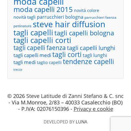
moda capelli
moda capelli 2015
novità colore
parrucchieri bologna
novità tagli
parrucchieri faenza
steve hair diffusion
pettinature
tagli capelli
tagli capelli bologna
tagli capelli corti
tagli capelli faenza
tagli capelli lunghi
tagli corti
tagli capelli medi
tagli lunghi
tendenze capelli
tagli medi
taglio capelli
trecce
© 2026
Steve Latitude di Zanni Stefano & C. snc
- Via M.Monroe, 2/83 – 40033 Casalecchio (BO)
- P.IVA: 02076150396 -
Privacy e cookie
DEVELOPED BY
LUNA