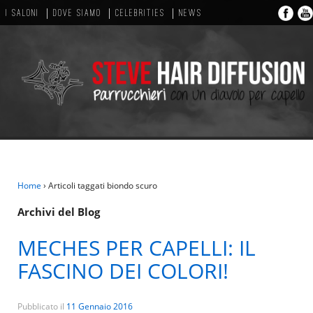
I SALONI
DOVE SIAMO
CELEBRITIES
NEWS
Home
›
Articoli taggati biondo scuro
Archivi del Blog
MECHES PER CAPELLI: IL
FASCINO DEI COLORI!
Pubblicato il
11 Gennaio 2016