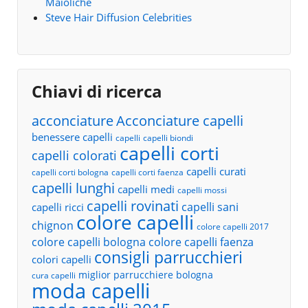
Maioliche
Steve Hair Diffusion Celebrities
Chiavi di ricerca
acconciature
Acconciature capelli
benessere capelli
capelli
capelli biondi
capelli corti
capelli colorati
capelli curati
capelli corti bologna
capelli corti faenza
capelli lunghi
capelli medi
capelli mossi
capelli rovinati
capelli sani
capelli ricci
colore capelli
chignon
colore capelli 2017
colore capelli bologna
colore capelli faenza
consigli parrucchieri
colori capelli
miglior parrucchiere bologna
cura capelli
moda capelli