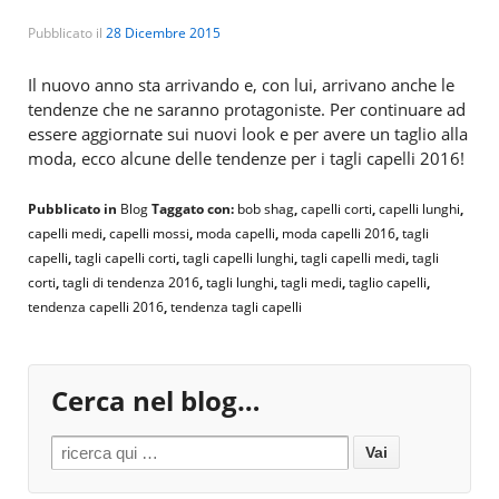
Pubblicato il
28 Dicembre 2015
Il nuovo anno sta arrivando e, con lui, arrivano anche le
tendenze che ne saranno protagoniste. Per continuare ad
essere aggiornate sui nuovi look e per avere un taglio alla
moda, ecco alcune delle tendenze per i tagli capelli 2016!
Pubblicato in
Blog
Taggato con:
bob shag
,
capelli corti
,
capelli lunghi
,
capelli medi
,
capelli mossi
,
moda capelli
,
moda capelli 2016
,
tagli
capelli
,
tagli capelli corti
,
tagli capelli lunghi
,
tagli capelli medi
,
tagli
corti
,
tagli di tendenza 2016
,
tagli lunghi
,
tagli medi
,
taglio capelli
,
tendenza capelli 2016
,
tendenza tagli capelli
Cerca nel blog…
Search for: