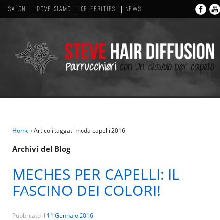
I SALONI
DOVE SIAMO
CELEBRITIES
NEWS
Home
›
Articoli taggati moda capelli 2016
Archivi del Blog
MECHES PER CAPELLI: IL
FASCINO DEI COLORI!
Pubblicato il
11 Gennaio 2016