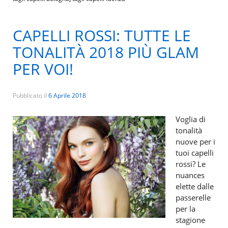
CAPELLI ROSSI: TUTTE LE
TONALITÀ 2018 PIÙ GLAM
PER VOI!
Pubblicato il
6 Aprile 2018
Voglia di
tonalità
nuove per i
tuoi capelli
rossi? Le
nuances
elette dalle
passerelle
per la
stagione