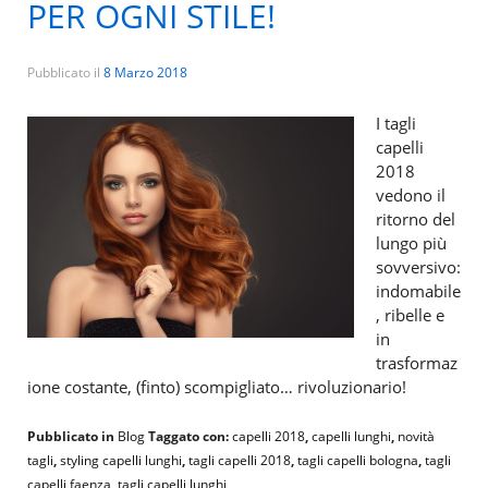
PER OGNI STILE!
Pubblicato il
8 Marzo 2018
I tagli
capelli
2018
vedono il
ritorno del
lungo più
sovversivo:
indomabile
, ribelle e
in
trasformaz
ione costante, (finto) scompigliato… rivoluzionario!
Pubblicato in
Blog
Taggato con:
capelli 2018
,
capelli lunghi
,
novità
tagli
,
styling capelli lunghi
,
tagli capelli 2018
,
tagli capelli bologna
,
tagli
capelli faenza
,
tagli capelli lunghi