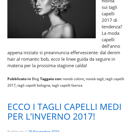
novità
sui tagli
capelli
2017 di
tendenza?
La moda
capelli
dell’anno
appena iniziato si preannuncia effervescente: dal denim
hair al romantic bob, ecco le linee guida da seguire in
materia per la prossima stagione calda!
Pubblicato in
Blog
Taggato con:
novità colore
,
novità tagli
,
tagli capelli
2017
,
tagli capelli bologna
,
tagli capelli faenza
ECCO I TAGLI CAPELLI MEDI
PER L’INVERNO 2017!
Pubblicato il
29 Novembre 2016