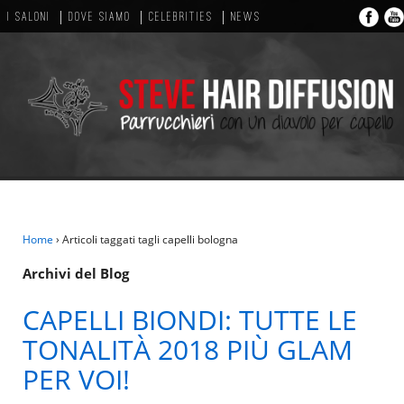
I SALONI
DOVE SIAMO
CELEBRITIES
NEWS
Home
›
Articoli taggati tagli capelli bologna
Archivi del Blog
CAPELLI BIONDI: TUTTE LE
TONALITÀ 2018 PIÙ GLAM
PER VOI!