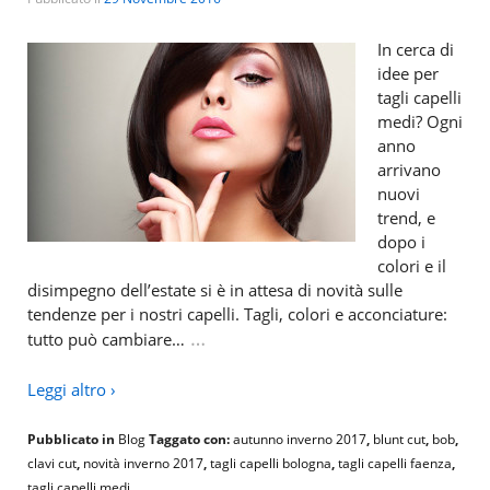
In cerca di
idee per
tagli capelli
medi? Ogni
anno
arrivano
nuovi
trend, e
dopo i
colori e il
disimpegno dell’estate si è in attesa di novità sulle
tendenze per i nostri capelli. Tagli, colori e acconciature:
…
tutto può cambiare…
Leggi altro ›
Pubblicato in
Blog
Taggato con:
autunno inverno 2017
,
blunt cut
,
bob
,
clavi cut
,
novità inverno 2017
,
tagli capelli bologna
,
tagli capelli faenza
,
tagli capelli medi