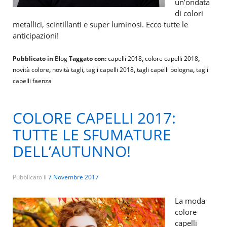
un’ondata
di colori
metallici, scintillanti e super luminosi. Ecco tutte le
anticipazioni!
Pubblicato in
Blog
Taggato con:
capelli 2018
,
colore capelli 2018
,
novità colore
,
novità tagli
,
tagli capelli 2018
,
tagli capelli bologna
,
tagli
capelli faenza
COLORE CAPELLI 2017:
TUTTE LE SFUMATURE
DELL’AUTUNNO!
Pubblicato il
7 Novembre 2017
La moda
colore
capelli