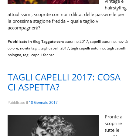
vintage e
hairstyling
attualissimi, scoprite con noi i diktat delle passerelle per
la prossima stagione fredda – quale taglio vi
accompagnerà?
Pubblicato in
Blog
Taggato con:
autunno 2017
,
capelli autunno
,
novità
colore
,
novità tagli
,
tagli capelli 2017
,
tagli capelli autunno
,
tagli capelli
bologna
,
tagli capelli faenza
TAGLI CAPELLI 2017: COSA
CI ASPETTA?
Pubblicato il
18 Gennaio 2017
Pronte a
scoprire
tutte le