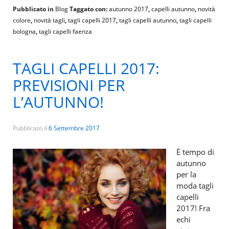
Pubblicato in
Blog
Taggato con:
autunno 2017
,
capelli autunno
,
novità
colore
,
novità tagli
,
tagli capelli 2017
,
tagli capelli autunno
,
tagli capelli
bologna
,
tagli capelli faenza
TAGLI CAPELLI 2017:
PREVISIONI PER
L’AUTUNNO!
Pubblicato il
6 Settembre 2017
È tempo di
autunno
per la
moda tagli
capelli
2017! Fra
echi