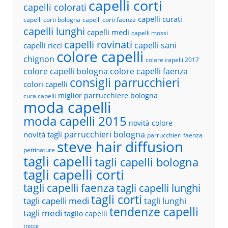
capelli corti
capelli colorati
capelli curati
capelli corti bologna
capelli corti faenza
capelli lunghi
capelli medi
capelli mossi
capelli rovinati
capelli sani
capelli ricci
colore capelli
chignon
colore capelli 2017
colore capelli bologna
colore capelli faenza
consigli parrucchieri
colori capelli
miglior parrucchiere bologna
cura capelli
moda capelli
moda capelli 2015
novità colore
parrucchieri bologna
novità tagli
parrucchieri faenza
steve hair diffusion
pettinature
tagli capelli
tagli capelli bologna
tagli capelli corti
tagli capelli faenza
tagli capelli lunghi
tagli corti
tagli capelli medi
tagli lunghi
tendenze capelli
tagli medi
taglio capelli
trecce