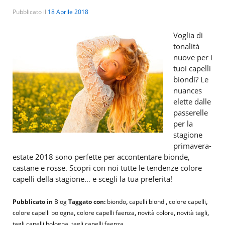
Pubblicato il
18 Aprile 2018
Voglia di
tonalità
nuove per i
tuoi capelli
biondi? Le
nuances
elette dalle
passerelle
per la
stagione
primavera-
estate 2018 sono perfette per accontentare bionde,
castane e rosse. Scopri con noi tutte le tendenze colore
capelli della stagione… e scegli la tua preferita!
Pubblicato in
Blog
Taggato con:
biondo
,
capelli biondi
,
colore capelli
,
colore capelli bologna
,
colore capelli faenza
,
novità colore
,
novità tagli
,
tagli capelli bologna
,
tagli capelli faenza