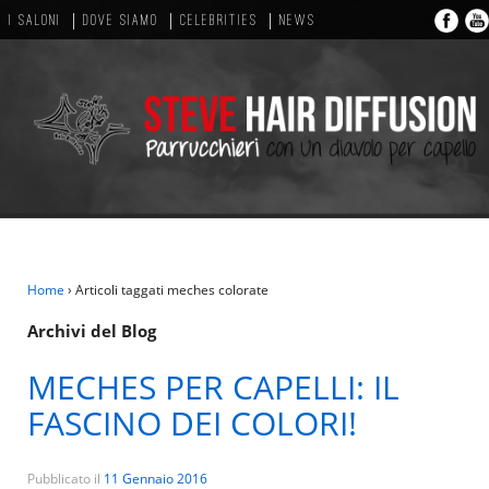
I SALONI
DOVE SIAMO
CELEBRITIES
NEWS
Home
›
Articoli taggati meches colorate
Archivi del Blog
MECHES PER CAPELLI: IL
FASCINO DEI COLORI!
Pubblicato il
11 Gennaio 2016