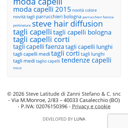
moda capelli
moda capelli 2015
novità colore
parrucchieri bologna
novità tagli
parrucchieri faenza
steve hair diffusion
pettinature
tagli capelli
tagli capelli bologna
tagli capelli corti
tagli capelli faenza
tagli capelli lunghi
tagli corti
tagli capelli medi
tagli lunghi
tendenze capelli
tagli medi
taglio capelli
trecce
© 2026
Steve Latitude di Zanni Stefano & C. snc
- Via M.Monroe, 2/83 – 40033 Casalecchio (BO)
- P.IVA: 02076150396 -
Privacy e cookie
DEVELOPED BY
LUNA