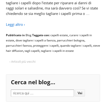
tagliare i capelli dopo l’estate per riparare ai danni di
raggi solari e salsedine, ma sarà davvero così? Se vi state
…
chiedendo se sia meglio tagliare i capelli prima o
Leggi altro ›
Pubblicato in
Blog
Taggato con:
capelli estate
,
curare i capelli in
estate
,
dove tagliare i capelli a faenza
,
parrucchieri bologna
,
parrucchieri faenza
,
proteggere i capelli
,
quando tagliare i capelli
,
steve
hair diffusion
,
tagli capelli
,
tagliare i capelli in estate
‹ Articoli più vecchi
Cerca nel blog…
Search for: