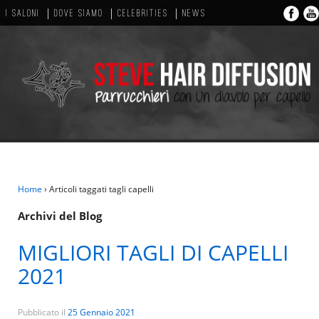
I SALONI
DOVE SIAMO
CELEBRITIES
NEWS
Home
›
Articoli taggati tagli capelli
Archivi del Blog
MIGLIORI TAGLI DI CAPELLI
2021
Pubblicato il
25 Gennaio 2021