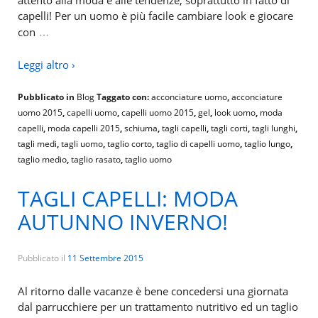
attento alla moda e alle tendenze, soprattutto in fatto di
capelli! Per un uomo è più facile cambiare look e giocare
…
con
Leggi altro ›
Pubblicato in
Blog
Taggato con:
acconciature uomo
,
acconciature
uomo 2015
,
capelli uomo
,
capelli uomo 2015
,
gel
,
look uomo
,
moda
capelli
,
moda capelli 2015
,
schiuma
,
tagli capelli
,
tagli corti
,
tagli lunghi
,
tagli medi
,
tagli uomo
,
taglio corto
,
taglio di capelli uomo
,
taglio lungo
,
taglio medio
,
taglio rasato
,
taglio uomo
TAGLI CAPELLI: MODA
AUTUNNO INVERNO!
Pubblicato il
11 Settembre 2015
Al ritorno dalle vacanze è bene concedersi una giornata
dal parrucchiere per un trattamento nutritivo ed un taglio