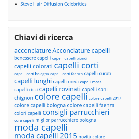
Steve Hair Diffusion Celebrities
Chiavi di ricerca
acconciature
Acconciature capelli
benessere capelli
capelli
capelli biondi
capelli corti
capelli colorati
capelli curati
capelli corti bologna
capelli corti faenza
capelli lunghi
capelli medi
capelli mossi
capelli rovinati
capelli sani
capelli ricci
colore capelli
chignon
colore capelli 2017
colore capelli bologna
colore capelli faenza
consigli parrucchieri
colori capelli
miglior parrucchiere bologna
cura capelli
moda capelli
moda capelli 2015
novità colore