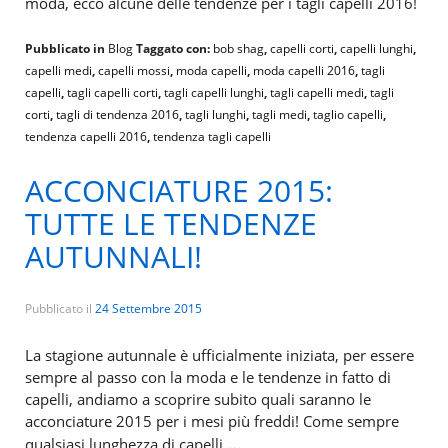
moda, ecco alcune delle tendenze per i tagli capelli 2016!
Pubblicato in
Blog
Taggato con:
bob shag
,
capelli corti
,
capelli lunghi
,
capelli medi
,
capelli mossi
,
moda capelli
,
moda capelli 2016
,
tagli
capelli
,
tagli capelli corti
,
tagli capelli lunghi
,
tagli capelli medi
,
tagli
corti
,
tagli di tendenza 2016
,
tagli lunghi
,
tagli medi
,
taglio capelli
,
tendenza capelli 2016
,
tendenza tagli capelli
ACCONCIATURE 2015:
TUTTE LE TENDENZE
AUTUNNALI!
Pubblicato il
24 Settembre 2015
La stagione autunnale è ufficialmente iniziata, per essere
sempre al passo con la moda e le tendenze in fatto di
capelli, andiamo a scoprire subito quali saranno le
acconciature 2015 per i mesi più freddi! Come sempre
…
qualsiasi lunghezza di capelli