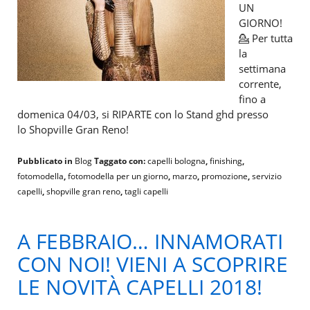
UN
GIORNO!
💁 Per tutta
la
settimana
corrente,
fino a
domenica 04/03, si RIPARTE con lo Stand ghd presso
lo Shopville Gran Reno!
Pubblicato in
Blog
Taggato con:
capelli bologna
,
finishing
,
fotomodella
,
fotomodella per un giorno
,
marzo
,
promozione
,
servizio
capelli
,
shopville gran reno
,
tagli capelli
A FEBBRAIO… INNAMORATI
CON NOI! VIENI A SCOPRIRE
LE NOVITÀ CAPELLI 2018!