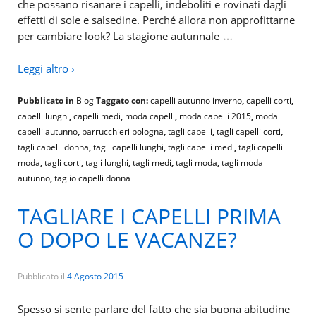
che possano risanare i capelli, indeboliti e rovinati dagli
effetti di sole e salsedine. Perché allora non approfittarne
…
per cambiare look? La stagione autunnale
Leggi altro ›
Pubblicato in
Blog
Taggato con:
capelli autunno inverno
,
capelli corti
,
capelli lunghi
,
capelli medi
,
moda capelli
,
moda capelli 2015
,
moda
capelli autunno
,
parrucchieri bologna
,
tagli capelli
,
tagli capelli corti
,
tagli capelli donna
,
tagli capelli lunghi
,
tagli capelli medi
,
tagli capelli
moda
,
tagli corti
,
tagli lunghi
,
tagli medi
,
tagli moda
,
tagli moda
autunno
,
taglio capelli donna
TAGLIARE I CAPELLI PRIMA
O DOPO LE VACANZE?
Pubblicato il
4 Agosto 2015
Spesso si sente parlare del fatto che sia buona abitudine