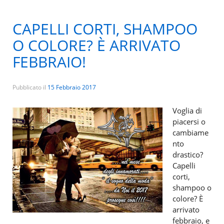
CAPELLI CORTI, SHAMPOO
O COLORE? È ARRIVATO
FEBBRAIO!
Pubblicato il
15 Febbraio 2017
Voglia di
piacersi o
cambiame
nto
drastico?
Capelli
corti,
shampoo o
colore? È
arrivato
febbraio, e