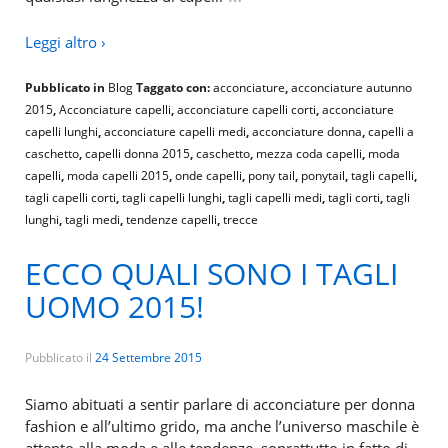
Leggi altro ›
Pubblicato in
Blog
Taggato con:
acconciature
,
acconciature autunno
2015
,
Acconciature capelli
,
acconciature capelli corti
,
acconciature
capelli lunghi
,
acconciature capelli medi
,
acconciature donna
,
capelli a
caschetto
,
capelli donna 2015
,
caschetto
,
mezza coda capelli
,
moda
capelli
,
moda capelli 2015
,
onde capelli
,
pony tail
,
ponytail
,
tagli capelli
,
tagli capelli corti
,
tagli capelli lunghi
,
tagli capelli medi
,
tagli corti
,
tagli
lunghi
,
tagli medi
,
tendenze capelli
,
trecce
ECCO QUALI SONO I TAGLI
UOMO 2015!
Pubblicato il
24 Settembre 2015
Siamo abituati a sentir parlare di acconciature per donna
fashion e all’ultimo grido, ma anche l’universo maschile è