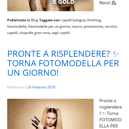
Reno! 💁
Pubblicato in
Blog
Taggato con:
capelli bologna
,
finishing
,
fotomodella
,
fotomodella per un giorno
,
marzo
,
promozione
,
servizio
capelli
,
shopville gran reno
,
tagli capelli
PRONTE A RISPLENDERE? ✨
TORNA FOTOMODELLA PER
UN GIORNO!
Pubblicato il
28 Febbraio 2018
Pronte a
risplendere
? ✨ Torna
FOTOMOD
ELLA PER