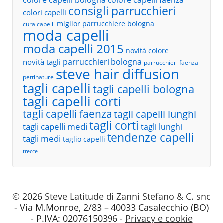
colore capelli bologna
colore capelli faenza
consigli parrucchieri
colori capelli
miglior parrucchiere bologna
cura capelli
moda capelli
moda capelli 2015
novità colore
parrucchieri bologna
novità tagli
parrucchieri faenza
steve hair diffusion
pettinature
tagli capelli
tagli capelli bologna
tagli capelli corti
tagli capelli faenza
tagli capelli lunghi
tagli corti
tagli capelli medi
tagli lunghi
tendenze capelli
tagli medi
taglio capelli
trecce
© 2026
Steve Latitude di Zanni Stefano & C. snc
- Via M.Monroe, 2/83 – 40033 Casalecchio (BO)
- P.IVA: 02076150396 -
Privacy e cookie