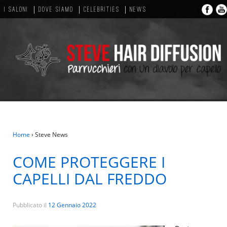
I SALONI
DOVE SIAMO
CELEBRITIES
NEWS
Home
›
Steve News
COME PROTEGGERE I
CAPELLI DAL FREDDO
Pubblicato il
12 Gennaio 2022