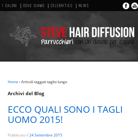
I SALONI
DOVE SIAMO
CELEBRITIES
NEWS
Home
›
Articoli taggati taglio lungo
Archivi del Blog
ECCO QUALI SONO I TAGLI
UOMO 2015!
Pubblicato il
24 Settembre 2015