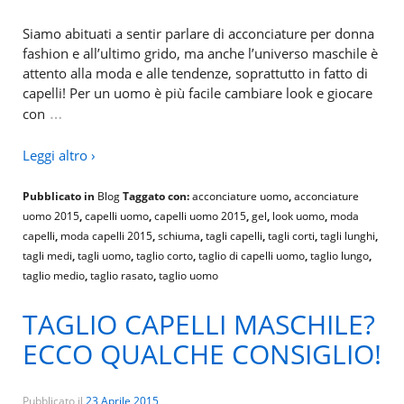
Siamo abituati a sentir parlare di acconciature per donna
fashion e all’ultimo grido, ma anche l’universo maschile è
attento alla moda e alle tendenze, soprattutto in fatto di
capelli! Per un uomo è più facile cambiare look e giocare
…
con
Leggi altro ›
Pubblicato in
Blog
Taggato con:
acconciature uomo
,
acconciature
uomo 2015
,
capelli uomo
,
capelli uomo 2015
,
gel
,
look uomo
,
moda
capelli
,
moda capelli 2015
,
schiuma
,
tagli capelli
,
tagli corti
,
tagli lunghi
,
tagli medi
,
tagli uomo
,
taglio corto
,
taglio di capelli uomo
,
taglio lungo
,
taglio medio
,
taglio rasato
,
taglio uomo
TAGLIO CAPELLI MASCHILE?
ECCO QUALCHE CONSIGLIO!
Pubblicato il
23 Aprile 2015