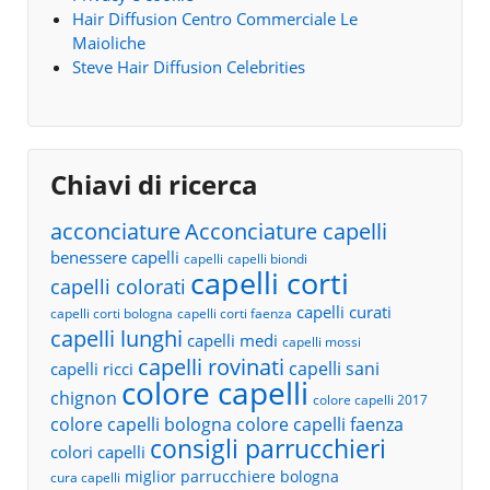
Hair Diffusion Centro Commerciale Le
Maioliche
Steve Hair Diffusion Celebrities
Chiavi di ricerca
acconciature
Acconciature capelli
benessere capelli
capelli
capelli biondi
capelli corti
capelli colorati
capelli curati
capelli corti bologna
capelli corti faenza
capelli lunghi
capelli medi
capelli mossi
capelli rovinati
capelli sani
capelli ricci
colore capelli
chignon
colore capelli 2017
colore capelli bologna
colore capelli faenza
consigli parrucchieri
colori capelli
miglior parrucchiere bologna
cura capelli