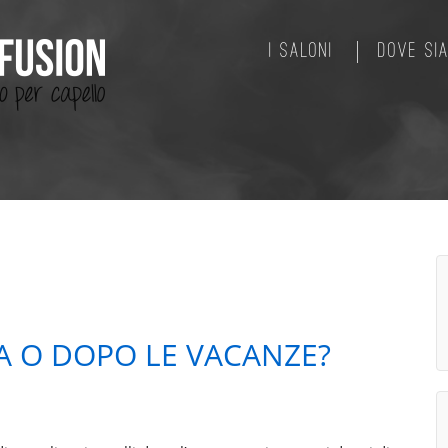
I SALONI
DOVE SI
MA O DOPO LE VACANZE?