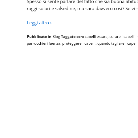
Spesso si sente parlare del fatto che sia buona abitudi
raggi solari e salsedine, ma sarà davvero così? Se vi 
Leggi altro ›
Pubblicato in
Blog
Taggato con:
capelli estate
,
curare i capelli i
parrucchieri faenza
,
proteggere i capelli
,
quando tagliare i capell