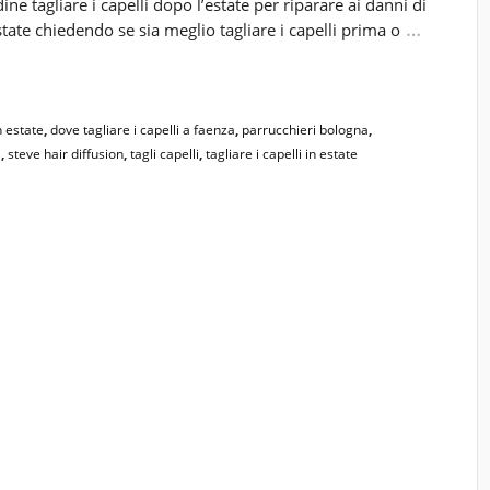
ne tagliare i capelli dopo l’estate per riparare ai danni di
…
state chiedendo se sia meglio tagliare i capelli prima o
n estate
,
dove tagliare i capelli a faenza
,
parrucchieri bologna
,
i
,
steve hair diffusion
,
tagli capelli
,
tagliare i capelli in estate