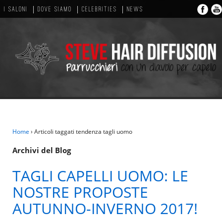
I SALONI
DOVE SIAMO
CELEBRITIES
NEWS
Home
›
Articoli taggati tendenza tagli uomo
Archivi del Blog
TAGLI CAPELLI UOMO: LE
NOSTRE PROPOSTE
AUTUNNO-INVERNO 2017!