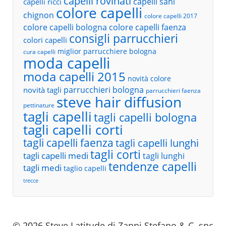
capelli rovinati
capelli sani
capelli ricci
colore capelli
chignon
colore capelli 2017
colore capelli bologna
colore capelli faenza
consigli parrucchieri
colori capelli
miglior parrucchiere bologna
cura capelli
moda capelli
moda capelli 2015
novità colore
parrucchieri bologna
novità tagli
parrucchieri faenza
steve hair diffusion
pettinature
tagli capelli
tagli capelli bologna
tagli capelli corti
tagli capelli faenza
tagli capelli lunghi
tagli corti
tagli capelli medi
tagli lunghi
tendenze capelli
tagli medi
taglio capelli
trecce
© 2026
Steve Latitude di Zanni Stefano & C. snc