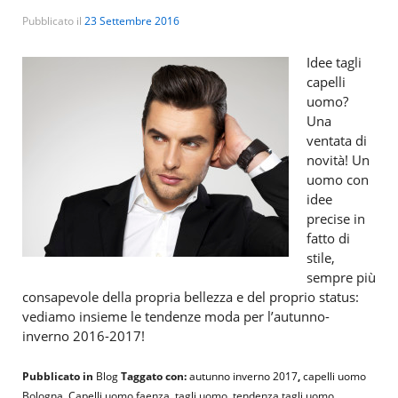
Pubblicato il
23 Settembre 2016
Idee tagli
capelli
uomo?
Una
ventata di
novità! Un
uomo con
idee
precise in
fatto di
stile,
sempre più
consapevole della propria bellezza e del proprio status:
vediamo insieme le tendenze moda per l’autunno-
inverno 2016-2017!
Pubblicato in
Blog
Taggato con:
autunno inverno 2017
,
capelli uomo
Bologna
,
Capelli uomo faenza
,
tagli uomo
,
tendenza tagli uomo