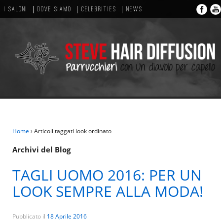
I SALONI
DOVE SIAMO
CELEBRITIES
NEWS
Home
›
Articoli taggati look ordinato
Archivi del Blog
TAGLI UOMO 2016: PER UN
LOOK SEMPRE ALLA MODA!
Pubblicato il
18 Aprile 2016