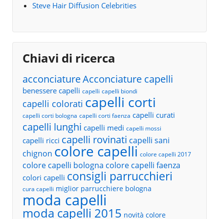
Steve Hair Diffusion Celebrities
Chiavi di ricerca
acconciature
Acconciature capelli
benessere capelli
capelli
capelli biondi
capelli corti
capelli colorati
capelli curati
capelli corti bologna
capelli corti faenza
capelli lunghi
capelli medi
capelli mossi
capelli rovinati
capelli sani
capelli ricci
colore capelli
chignon
colore capelli 2017
colore capelli bologna
colore capelli faenza
consigli parrucchieri
colori capelli
miglior parrucchiere bologna
cura capelli
moda capelli
moda capelli 2015
novità colore