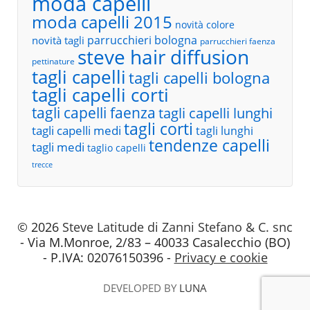
moda capelli
moda capelli 2015
novità colore
parrucchieri bologna
novità tagli
parrucchieri faenza
steve hair diffusion
pettinature
tagli capelli
tagli capelli bologna
tagli capelli corti
tagli capelli faenza
tagli capelli lunghi
tagli corti
tagli capelli medi
tagli lunghi
tendenze capelli
tagli medi
taglio capelli
trecce
© 2026
Steve Latitude di Zanni Stefano & C. snc
- Via M.Monroe, 2/83 – 40033 Casalecchio (BO)
- P.IVA: 02076150396 -
Privacy e cookie
DEVELOPED BY
LUNA