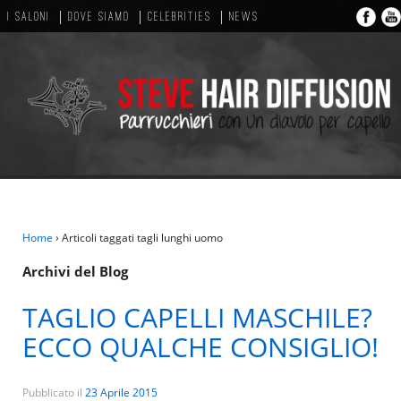
I SALONI
DOVE SIAMO
CELEBRITIES
NEWS
Home
›
Articoli taggati tagli lunghi uomo
Archivi del Blog
TAGLIO CAPELLI MASCHILE?
ECCO QUALCHE CONSIGLIO!
Pubblicato il
23 Aprile 2015