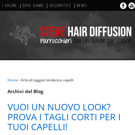
I SALONI
DOVE SIAMO
CELEBRITIES
NEWS
Home
›
Articoli taggati tendenza capelli
Archivi del Blog
VUOI UN NUOVO LOOK?
PROVA I TAGLI CORTI PER I
TUOI CAPELLI!