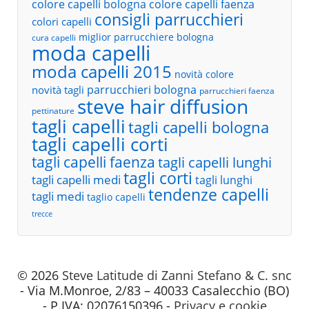
colore capelli bologna
colore capelli faenza
consigli parrucchieri
colori capelli
miglior parrucchiere bologna
cura capelli
moda capelli
moda capelli 2015
novità colore
parrucchieri bologna
novità tagli
parrucchieri faenza
steve hair diffusion
pettinature
tagli capelli
tagli capelli bologna
tagli capelli corti
tagli capelli faenza
tagli capelli lunghi
tagli corti
tagli capelli medi
tagli lunghi
tendenze capelli
tagli medi
taglio capelli
trecce
© 2026
Steve Latitude di Zanni Stefano & C. snc
- Via M.Monroe, 2/83 – 40033 Casalecchio (BO)
- P.IVA: 02076150396 -
Privacy e cookie