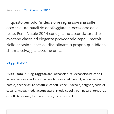
Pubblicato il
22 Dicembre 2014
In questo periodo l’indecisione regna sovrana sulle
acconciature natalizie da sfoggiare in occasione delle
feste. Per il Natale 2014 consigliamo acconciature che
evocano classe ed eleganza prevedendo capelli raccolti.
Nelle occasioni speciali disciplinare la propria quotidiana
…
chioma selvaggia, assume un
Leggi altro ›
Pubblicato in
Blog
Taggato con:
acconciature
,
Acconciature capelli
,
acconciature capelli corti
,
acconciature capelli lunghi
,
acconciature
natale
,
acconciature natalizie
,
capelli
,
capelli raccolti
,
chignon
,
coda di
cavallo
,
moda
,
moda acconciature
,
moda capelli
,
pettinature
,
tendenza
capelli
,
tendenze
,
torchon
,
trecce
,
trecce capelli