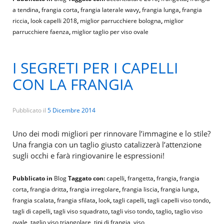
a tendina
,
frangia corta
,
frangia laterale wavy
,
frangia lunga
,
frangia
riccia
,
look capelli 2018
,
miglior parrucchiere bologna
,
miglior
parrucchiere faenza
,
miglior taglio per viso ovale
I SEGRETI PER I CAPELLI
CON LA FRANGIA
Pubblicato il
5 Dicembre 2014
Uno dei modi migliori per rinnovare l’immagine e lo stile?
Una frangia con un taglio giusto catalizzerà l’attenzione
sugli occhi e farà ringiovanire le espressioni!
Pubblicato in
Blog
Taggato con:
capelli
,
frangetta
,
frangia
,
frangia
corta
,
frangia dritta
,
frangia irregolare
,
frangia liscia
,
frangia lunga
,
frangia scalata
,
frangia sfilata
,
look
,
tagli capelli
,
tagli capelli viso tondo
,
tagli di capelli
,
tagli viso squadrato
,
tagli viso tondo
,
taglio
,
taglio viso
ovale
,
taglio viso triangolare
,
tipi di frangia
,
viso