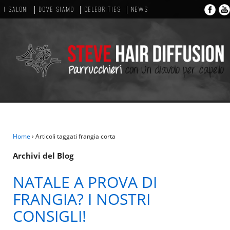
I SALONI
DOVE SIAMO
CELEBRITIES
NEWS
Home
›
Articoli taggati frangia corta
Archivi del Blog
NATALE A PROVA DI
FRANGIA? I NOSTRI
CONSIGLI!