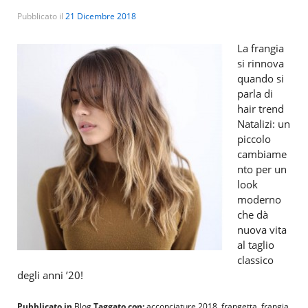
Pubblicato il
21 Dicembre 2018
La frangia
si rinnova
quando si
parla di
hair trend
Natalizi: un
piccolo
cambiame
nto per un
look
moderno
che dà
nuova vita
al taglio
classico
degli anni ’20!
Pubblicato in
Blog
Taggato con:
acconciature 2018
,
frangetta
,
frangia