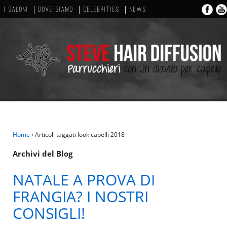
I SALONI
DOVE SIAMO
CELEBRITIES
NEWS
Home
›
Articoli taggati look capelli 2018
Archivi del Blog
NATALE A PROVA DI
FRANGIA? I NOSTRI
CONSIGLI!