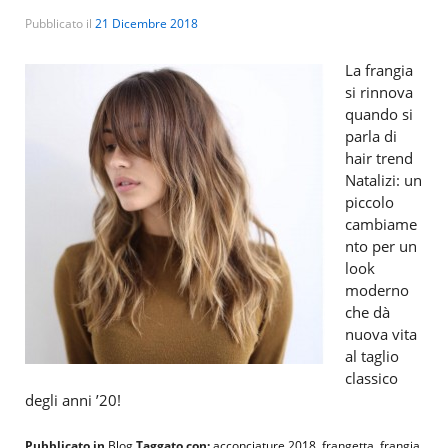
Pubblicato il
21 Dicembre 2018
La frangia
si rinnova
quando si
parla di
hair trend
Natalizi: un
piccolo
cambiame
nto per un
look
moderno
che dà
nuova vita
al taglio
classico
degli anni ’20!
Pubblicato in
Blog
Taggato con:
acconciature 2018
,
frangetta
,
frangia