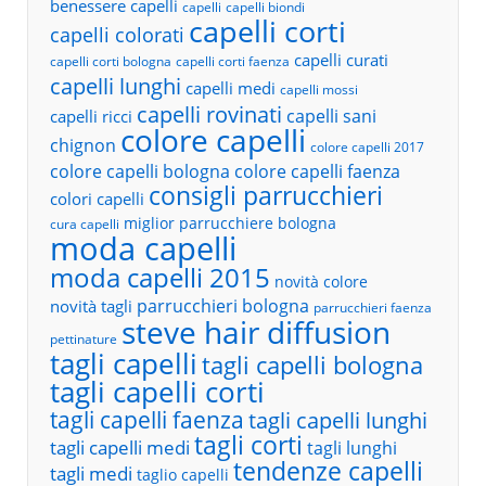
benessere capelli
capelli
capelli biondi
capelli corti
capelli colorati
capelli curati
capelli corti bologna
capelli corti faenza
capelli lunghi
capelli medi
capelli mossi
capelli rovinati
capelli sani
capelli ricci
colore capelli
chignon
colore capelli 2017
colore capelli bologna
colore capelli faenza
consigli parrucchieri
colori capelli
miglior parrucchiere bologna
cura capelli
moda capelli
moda capelli 2015
novità colore
parrucchieri bologna
novità tagli
parrucchieri faenza
steve hair diffusion
pettinature
tagli capelli
tagli capelli bologna
tagli capelli corti
tagli capelli faenza
tagli capelli lunghi
tagli corti
tagli capelli medi
tagli lunghi
tendenze capelli
tagli medi
taglio capelli