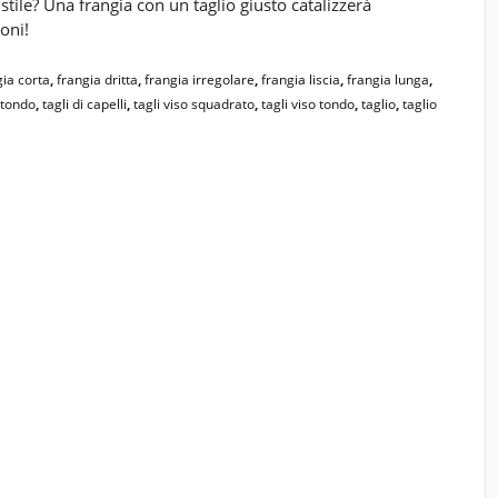
tile? Una frangia con un taglio giusto catalizzerà
ioni!
gia corta
,
frangia dritta
,
frangia irregolare
,
frangia liscia
,
frangia lunga
,
o tondo
,
tagli di capelli
,
tagli viso squadrato
,
tagli viso tondo
,
taglio
,
taglio