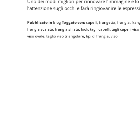
Uno dei modi migliori per rinnovare l’immagine e lo s
l’attenzione sugli occhi e farà ringiovanire le espress
Pubblicato in
Blog
Taggato con:
capelli
,
frangetta
,
frangia
,
fran
frangia scalata
,
frangia sfilata
,
look
,
tagli capelli
,
tagli capelli vis
viso ovale
,
taglio viso triangolare
,
tipi di frangia
,
viso