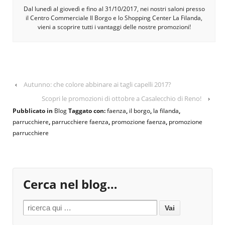
Dal lunedì al giovedì e fino al 31/10/2017, nei nostri saloni presso
il Centro Commerciale Il Borgo e lo Shopping Center La Filanda,
vieni a scoprire tutti i vantaggi delle nostre promozioni!
‹
Autunno: che colore abbinare ai tagli capelli 2017?
Scopri le promozioni di ottobre a Casalecchio di Reno!
›
Pubblicato in
Blog
Taggato con:
faenza
,
il borgo
,
la filanda
,
parrucchiere
,
parrucchiere faenza
,
promozione faenza
,
promozione
parrucchiere
Cerca nel blog…
Search for: