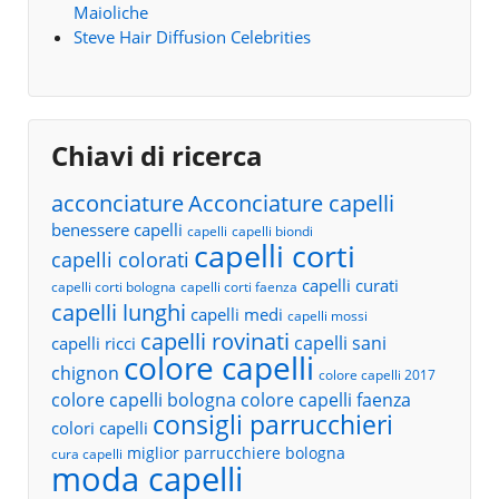
Maioliche
Steve Hair Diffusion Celebrities
Chiavi di ricerca
acconciature
Acconciature capelli
benessere capelli
capelli
capelli biondi
capelli corti
capelli colorati
capelli curati
capelli corti bologna
capelli corti faenza
capelli lunghi
capelli medi
capelli mossi
capelli rovinati
capelli sani
capelli ricci
colore capelli
chignon
colore capelli 2017
colore capelli bologna
colore capelli faenza
consigli parrucchieri
colori capelli
miglior parrucchiere bologna
cura capelli
moda capelli