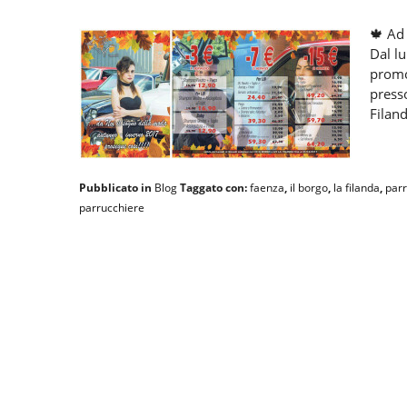
🍁 Ad
Dal lu
promo
press
Filand
Pubblicato in
Blog
Taggato con:
faenza
,
il borgo
,
la filanda
,
parr
parrucchiere