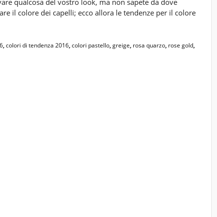
ovare qualcosa del vostro look, ma non sapete da dove
il colore dei capelli; ecco allora le tendenze per il colore
16
,
colori di tendenza 2016
,
colori pastello
,
greige
,
rosa quarzo
,
rose gold
,