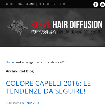
I SALONI
DOVE SIAMO
CELEBRITIES
NEWS
Home
›
Articoli taggati colori di tendenza 2016
Archivi del Blog
COLORE CAPELLI 2016: LE
TENDENZE DA SEGUIRE!
Pubblicato il
5 Aprile 2016