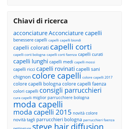
Chiavi di ricerca
acconciature
Acconciature capelli
benessere capelli
capelli
capelli biondi
capelli corti
capelli colorati
capelli curati
capelli corti bologna
capelli corti faenza
capelli lunghi
capelli medi
capelli mossi
capelli rovinati
capelli sani
capelli ricci
colore capelli
chignon
colore capelli 2017
colore capelli bologna
colore capelli faenza
consigli parrucchieri
colori capelli
miglior parrucchiere bologna
cura capelli
moda capelli
moda capelli 2015
novità colore
parrucchieri bologna
novità tagli
parrucchieri faenza
steve hair diffusion
pettinature