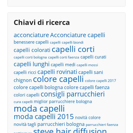
Chiavi di ricerca
acconciature
Acconciature capelli
benessere capelli
capelli
capelli biondi
capelli corti
capelli colorati
capelli curati
capelli corti bologna
capelli corti faenza
capelli lunghi
capelli medi
capelli mossi
capelli rovinati
capelli sani
capelli ricci
colore capelli
chignon
colore capelli 2017
colore capelli bologna
colore capelli faenza
consigli parrucchieri
colori capelli
miglior parrucchiere bologna
cura capelli
moda capelli
moda capelli 2015
novità colore
parrucchieri bologna
novità tagli
parrucchieri faenza
steve hair diffusion