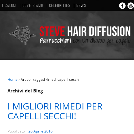
I SALONI
DOVE SIAMO
CELEBRITIES
NEWS
Home
›
Articoli taggati rimedi capelli secchi
Archivi del Blog
I MIGLIORI RIMEDI PER
CAPELLI SECCHI!
Pubblicato il
26 Aprile 2016