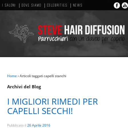
I SALONI
DOVE SIAMO
CELEBRITIES
NEWS
Home
›
Articoli taggati capelli stanchi
Archivi del Blog
I MIGLIORI RIMEDI PER
CAPELLI SECCHI!
Pubblicato il
26 Aprile 2016