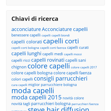
Chiavi di ricerca
acconciature
Acconciature capelli
benessere capelli
capelli
capelli biondi
capelli corti
capelli colorati
capelli curati
capelli corti bologna
capelli corti faenza
capelli lunghi
capelli medi
capelli mossi
capelli rovinati
capelli sani
capelli ricci
colore capelli
chignon
colore capelli 2017
colore capelli bologna
colore capelli faenza
consigli parrucchieri
colori capelli
miglior parrucchiere bologna
cura capelli
moda capelli
moda capelli 2015
novità colore
parrucchieri bologna
novità tagli
parrucchieri faenza
steve hair diffusion