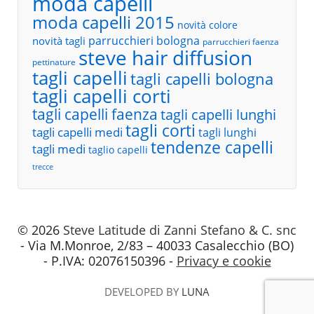
moda capelli
moda capelli 2015
novità colore
parrucchieri bologna
novità tagli
parrucchieri faenza
steve hair diffusion
pettinature
tagli capelli
tagli capelli bologna
tagli capelli corti
tagli capelli faenza
tagli capelli lunghi
tagli corti
tagli capelli medi
tagli lunghi
tendenze capelli
tagli medi
taglio capelli
trecce
© 2026
Steve Latitude di Zanni Stefano & C. snc
- Via M.Monroe, 2/83 – 40033 Casalecchio (BO)
- P.IVA: 02076150396 -
Privacy e cookie
DEVELOPED BY
LUNA