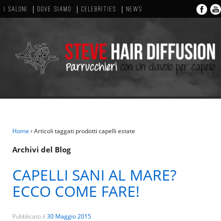
I SALONI
DOVE SIAMO
CELEBRITIES
NEWS
Home
›
Articoli taggati prodotti capelli estate
Archivi del Blog
CAPELLI SANI AL MARE?
ECCO COME FARE!
Pubblicato il
30 Maggio 2015