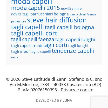
moda capelli
moda capelli 2015
novità colore
parrucchieri bologna
novità tagli
parrucchieri faenza
steve hair diffusion
pettinature
tagli capelli
tagli capelli bologna
tagli capelli corti
tagli capelli faenza
tagli capelli lunghi
tagli corti
tagli capelli medi
tagli lunghi
tendenze capelli
tagli medi
taglio capelli
trecce
© 2026
Steve Latitude di Zanni Stefano & C. snc
- Via M.Monroe, 2/83 – 40033 Casalecchio (BO)
- P.IVA: 02076150396 -
Privacy e cookie
DEVELOPED BY
LUNA