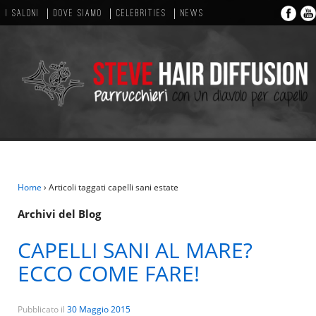
I SALONI
DOVE SIAMO
CELEBRITIES
NEWS
Home
›
Articoli taggati capelli sani estate
Archivi del Blog
CAPELLI SANI AL MARE?
ECCO COME FARE!
Pubblicato il
30 Maggio 2015