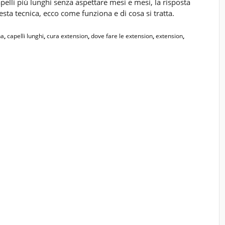
elli più lunghi senza aspettare mesi e mesi, la risposta
sta tecnica, ecco come funziona e di cosa si tratta.
na
,
capelli lunghi
,
cura extension
,
dove fare le extension
,
extension
,