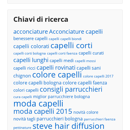
Chiavi di ricerca
acconciature
Acconciature capelli
benessere capelli
capelli
capelli biondi
capelli corti
capelli colorati
capelli curati
capelli corti bologna
capelli corti faenza
capelli lunghi
capelli medi
capelli mossi
capelli rovinati
capelli sani
capelli ricci
colore capelli
chignon
colore capelli 2017
colore capelli bologna
colore capelli faenza
consigli parrucchieri
colori capelli
miglior parrucchiere bologna
cura capelli
moda capelli
moda capelli 2015
novità colore
parrucchieri bologna
novità tagli
parrucchieri faenza
steve hair diffusion
pettinature