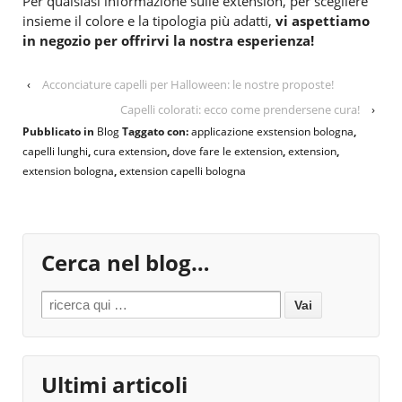
Per qualsiasi informazione sulle extension, per scegliere
insieme il colore e la tipologia più adatti,
vi aspettiamo
in negozio per offrirvi la nostra esperienza!
‹
Acconciature capelli per Halloween: le nostre proposte!
Capelli colorati: ecco come prendersene cura!
›
Pubblicato in
Blog
Taggato con:
applicazione exstension bologna
,
capelli lunghi
,
cura extension
,
dove fare le extension
,
extension
,
extension bologna
,
extension capelli bologna
Cerca nel blog…
Search for:
Ultimi articoli