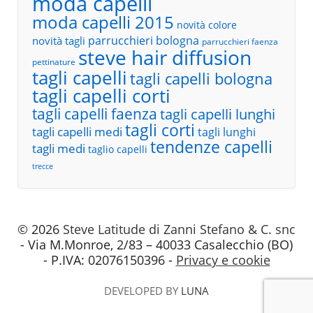
moda capelli
moda capelli 2015
novità colore
parrucchieri bologna
novità tagli
parrucchieri faenza
steve hair diffusion
pettinature
tagli capelli
tagli capelli bologna
tagli capelli corti
tagli capelli faenza
tagli capelli lunghi
tagli corti
tagli capelli medi
tagli lunghi
tendenze capelli
tagli medi
taglio capelli
trecce
© 2026
Steve Latitude di Zanni Stefano & C. snc
- Via M.Monroe, 2/83 – 40033 Casalecchio (BO)
- P.IVA: 02076150396 -
Privacy e cookie
DEVELOPED BY
LUNA