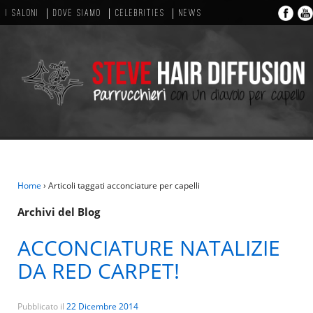
I SALONI
DOVE SIAMO
CELEBRITIES
NEWS
Home
›
Articoli taggati acconciature per capelli
Archivi del Blog
ACCONCIATURE NATALIZIE
DA RED CARPET!
Pubblicato il
22 Dicembre 2014