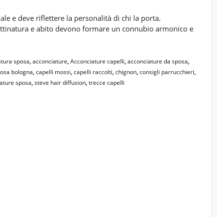
e e deve riflettere la personalità di chi la porta.
pettinatura e abito devono formare un connubio armonico e
atura sposa
,
acconciature
,
Acconciature capelli
,
acconciature da sposa
,
posa bologna
,
capelli mossi
,
capelli raccolti
,
chignon
,
consigli parrucchieri
,
nature sposa
,
steve hair diffusion
,
trecce capelli