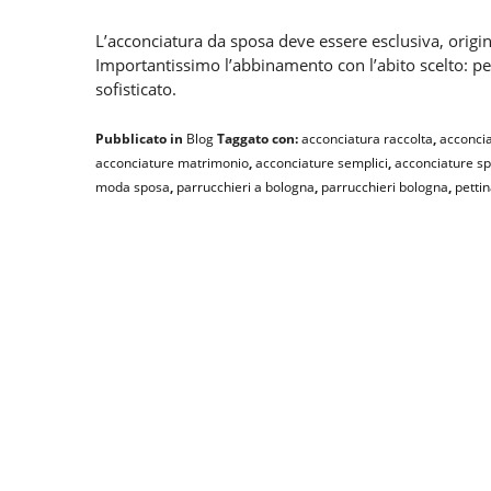
L’acconciatura da sposa deve essere esclusiva, original
Importantissimo l’abbinamento con l’abito scelto: 
sofisticato.
Pubblicato in
Blog
Taggato con:
acconciatura raccolta
,
acconci
acconciature matrimonio
,
acconciature semplici
,
acconciature s
moda sposa
,
parrucchieri a bologna
,
parrucchieri bologna
,
petti