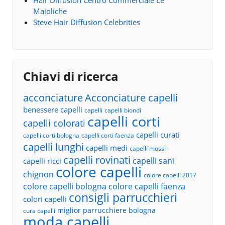
Hair Diffusion Centro Commerciale Le
Maioliche
Steve Hair Diffusion Celebrities
Chiavi di ricerca
acconciature
Acconciature capelli
benessere capelli
capelli
capelli biondi
capelli corti
capelli colorati
capelli curati
capelli corti bologna
capelli corti faenza
capelli lunghi
capelli medi
capelli mossi
capelli rovinati
capelli sani
capelli ricci
colore capelli
chignon
colore capelli 2017
colore capelli bologna
colore capelli faenza
consigli parrucchieri
colori capelli
miglior parrucchiere bologna
cura capelli
moda capelli