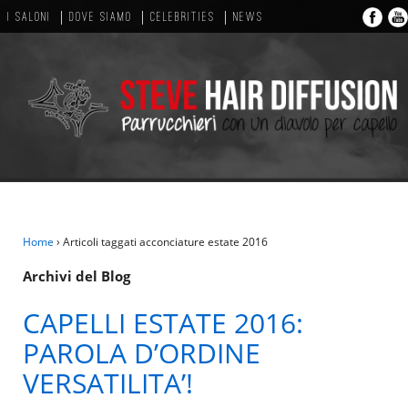
I SALONI
DOVE SIAMO
CELEBRITIES
NEWS
Home
›
Articoli taggati acconciature estate 2016
Archivi del Blog
CAPELLI ESTATE 2016:
PAROLA D’ORDINE
VERSATILITA’!