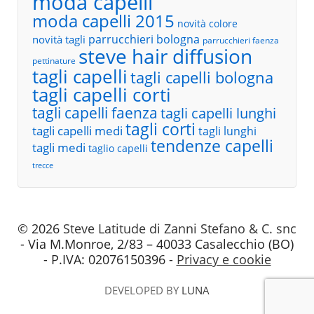
moda capelli
moda capelli 2015
novità colore
parrucchieri bologna
novità tagli
parrucchieri faenza
steve hair diffusion
pettinature
tagli capelli
tagli capelli bologna
tagli capelli corti
tagli capelli faenza
tagli capelli lunghi
tagli corti
tagli capelli medi
tagli lunghi
tendenze capelli
tagli medi
taglio capelli
trecce
© 2026
Steve Latitude di Zanni Stefano & C. snc
- Via M.Monroe, 2/83 – 40033 Casalecchio (BO)
- P.IVA: 02076150396 -
Privacy e cookie
DEVELOPED BY
LUNA