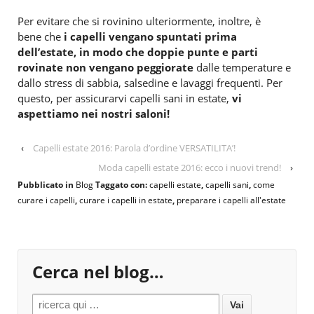
Per evitare che si rovinino ulteriormente, inoltre, è
bene che
i capelli vengano spuntati prima
dell’estate, in modo che doppie punte e parti
rovinate non vengano peggiorate
dalle temperature e
dallo stress di sabbia, salsedine e lavaggi frequenti. Per
questo, per assicurarvi capelli sani in estate,
vi
aspettiamo nei nostri saloni!
‹
Capelli estate 2016: Parola d’ordine VERSATILITA’!
Moda capelli estate 2016: ecco i nuovi trend!
›
Pubblicato in
Blog
Taggato con:
capelli estate
,
capelli sani
,
come
curare i capelli
,
curare i capelli in estate
,
preparare i capelli all'estate
Cerca nel blog…
Search for: