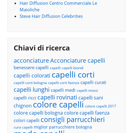
Hair Diffusion Centro Commerciale Le
Maioliche
Steve Hair Diffusion Celebrities
Chiavi di ricerca
acconciature
Acconciature capelli
benessere capelli
capelli
capelli biondi
capelli corti
capelli colorati
capelli curati
capelli corti bologna
capelli corti faenza
capelli lunghi
capelli medi
capelli mossi
capelli rovinati
capelli sani
capelli ricci
colore capelli
chignon
colore capelli 2017
colore capelli bologna
colore capelli faenza
consigli parrucchieri
colori capelli
miglior parrucchiere bologna
cura capelli