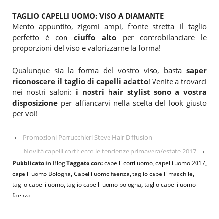
TAGLIO CAPELLI UOMO: VISO A DIAMANTE
Mento appuntito, zigomi ampi, fronte stretta: il taglio
perfetto è con
ciuffo alto
per controbilanciare le
proporzioni del viso e valorizzarne la forma!
Qualunque sia la forma del vostro viso, basta
saper
riconoscere il taglio di capelli adatto
! Venite a trovarci
nei nostri saloni:
i nostri hair stylist sono a vostra
disposizione
per affiancarvi nella scelta del look giusto
per voi!
‹
Promozioni Parrucchieri Steve Hair Diffusion!
Novità capelli corti: ecco le tendenze primavera/estate 2017
›
Pubblicato in
Blog
Taggato con:
capelli corti uomo
,
capelli uomo 2017
,
capelli uomo Bologna
,
Capelli uomo faenza
,
taglio capelli maschile
,
taglio capelli uomo
,
taglio capelli uomo bologna
,
taglio capelli uomo
faenza