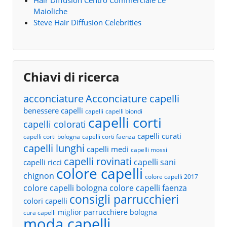
Hair Diffusion Centro Commerciale Le
Maioliche
Steve Hair Diffusion Celebrities
Chiavi di ricerca
acconciature
Acconciature capelli
benessere capelli
capelli
capelli biondi
capelli corti
capelli colorati
capelli curati
capelli corti bologna
capelli corti faenza
capelli lunghi
capelli medi
capelli mossi
capelli rovinati
capelli sani
capelli ricci
colore capelli
chignon
colore capelli 2017
colore capelli bologna
colore capelli faenza
consigli parrucchieri
colori capelli
miglior parrucchiere bologna
cura capelli
moda capelli