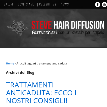
I SALONI
DOVE SIAMO
CELEBRITIES
NEWS
Home
›
Articoli taggati trattamenti anti caduta
Archivi del Blog
TRATTAMENTI
ANTICADUTA: ECCO I
NOSTRI CONSIGLI!