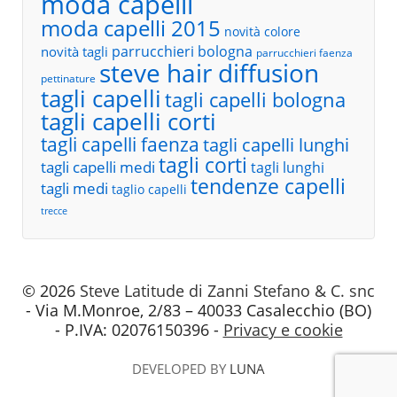
moda capelli
moda capelli 2015
novità colore
parrucchieri bologna
novità tagli
parrucchieri faenza
steve hair diffusion
pettinature
tagli capelli
tagli capelli bologna
tagli capelli corti
tagli capelli faenza
tagli capelli lunghi
tagli corti
tagli capelli medi
tagli lunghi
tendenze capelli
tagli medi
taglio capelli
trecce
© 2026
Steve Latitude di Zanni Stefano & C. snc
- Via M.Monroe, 2/83 – 40033 Casalecchio (BO)
- P.IVA: 02076150396 -
Privacy e cookie
DEVELOPED BY
LUNA