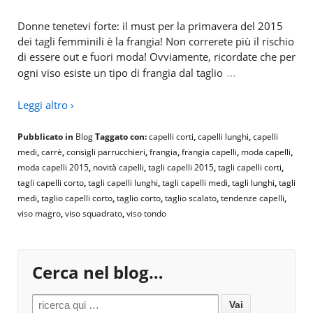
Donne tenetevi forte: il must per la primavera del 2015
dei tagli femminili è la frangia! Non correrete più il rischio
di essere out e fuori moda! Ovviamente, ricordate che per
…
ogni viso esiste un tipo di frangia dal taglio
Leggi altro ›
Pubblicato in
Blog
Taggato con:
capelli corti
,
capelli lunghi
,
capelli
medi
,
carrè
,
consigli parrucchieri
,
frangia
,
frangia capelli
,
moda capelli
,
moda capelli 2015
,
novità capelli
,
tagli capelli 2015
,
tagli capelli corti
,
tagli capelli corto
,
tagli capelli lunghi
,
tagli capelli medi
,
tagli lunghi
,
tagli
medi
,
taglio capelli corto
,
taglio corto
,
taglio scalato
,
tendenze capelli
,
viso magro
,
viso squadrato
,
viso tondo
Cerca nel blog…
Search for: