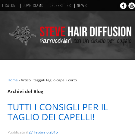
I SALONI
DOVE SIAMO
CELEBRITIES
NEWS
Home
›
Articoli taggati taglio capelli corto
Archivi del Blog
TUTTI I CONSIGLI PER IL
TAGLIO DEI CAPELLI!
Pubblicato il
27 Febbraio 2015