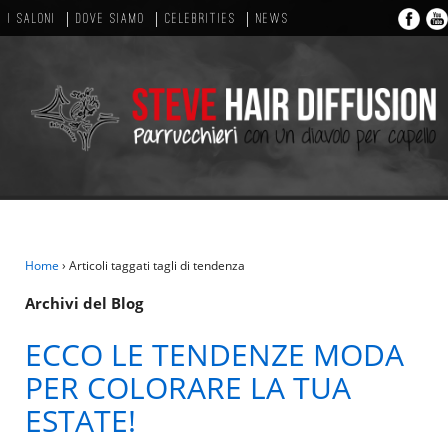
I SALONI
DOVE SIAMO
CELEBRITIES
NEWS
Home
›
Articoli taggati tagli di tendenza
Archivi del Blog
ECCO LE TENDENZE MODA
PER COLORARE LA TUA
ESTATE!