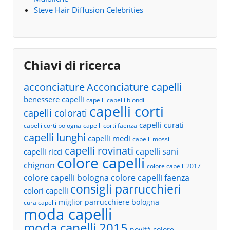
Steve Hair Diffusion Celebrities
Chiavi di ricerca
acconciature
Acconciature capelli
benessere capelli
capelli
capelli biondi
capelli corti
capelli colorati
capelli curati
capelli corti bologna
capelli corti faenza
capelli lunghi
capelli medi
capelli mossi
capelli rovinati
capelli sani
capelli ricci
colore capelli
chignon
colore capelli 2017
colore capelli bologna
colore capelli faenza
consigli parrucchieri
colori capelli
miglior parrucchiere bologna
cura capelli
moda capelli
moda capelli 2015
novità colore