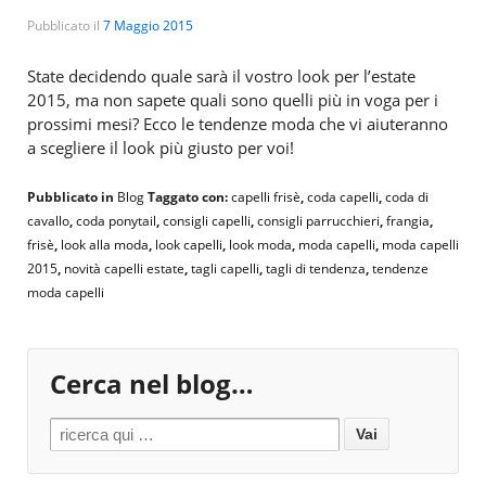
Pubblicato il
7 Maggio 2015
State decidendo quale sarà il vostro look per l’estate
2015, ma non sapete quali sono quelli più in voga per i
prossimi mesi? Ecco le tendenze moda che vi aiuteranno
a scegliere il look più giusto per voi!
Pubblicato in
Blog
Taggato con:
capelli frisè
,
coda capelli
,
coda di
cavallo
,
coda ponytail
,
consigli capelli
,
consigli parrucchieri
,
frangia
,
frisè
,
look alla moda
,
look capelli
,
look moda
,
moda capelli
,
moda capelli
2015
,
novità capelli estate
,
tagli capelli
,
tagli di tendenza
,
tendenze
moda capelli
Cerca nel blog…
Search for: