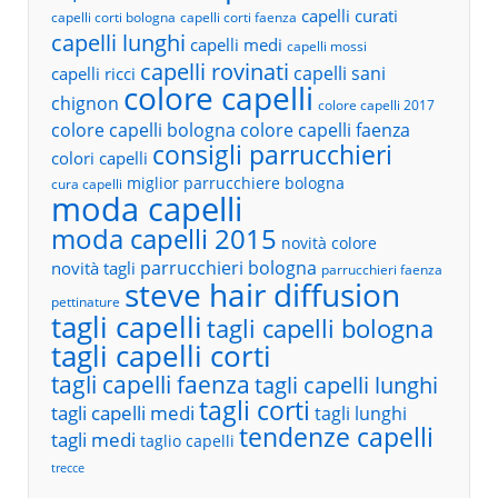
capelli curati
capelli corti bologna
capelli corti faenza
capelli lunghi
capelli medi
capelli mossi
capelli rovinati
capelli sani
capelli ricci
colore capelli
chignon
colore capelli 2017
colore capelli bologna
colore capelli faenza
consigli parrucchieri
colori capelli
miglior parrucchiere bologna
cura capelli
moda capelli
moda capelli 2015
novità colore
parrucchieri bologna
novità tagli
parrucchieri faenza
steve hair diffusion
pettinature
tagli capelli
tagli capelli bologna
tagli capelli corti
tagli capelli faenza
tagli capelli lunghi
tagli corti
tagli capelli medi
tagli lunghi
tendenze capelli
tagli medi
taglio capelli
trecce