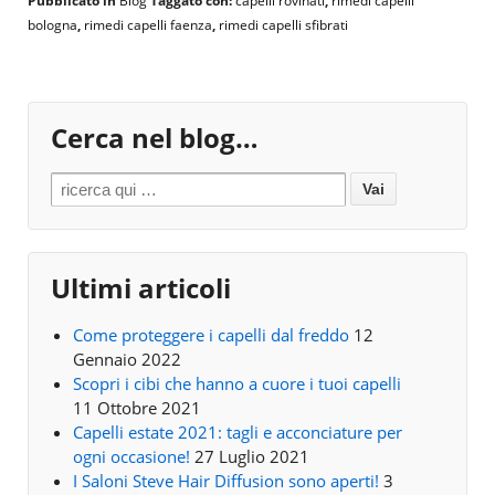
Pubblicato in
Blog
Taggato con:
capelli rovinati
,
rimedi capelli
bologna
,
rimedi capelli faenza
,
rimedi capelli sfibrati
Cerca nel blog…
Search for:
Ultimi articoli
Come proteggere i capelli dal freddo
12
Gennaio 2022
Scopri i cibi che hanno a cuore i tuoi capelli
11 Ottobre 2021
Capelli estate 2021: tagli e acconciature per
ogni occasione!
27 Luglio 2021
I Saloni Steve Hair Diffusion sono aperti!
3