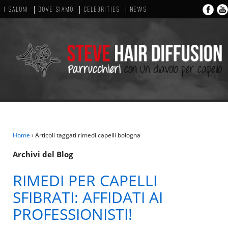
I SALONI
DOVE SIAMO
CELEBRITIES
NEWS
Home
›
Articoli taggati rimedi capelli bologna
Archivi del Blog
RIMEDI PER CAPELLI
SFIBRATI: AFFIDATI AI
PROFESSIONISTI!