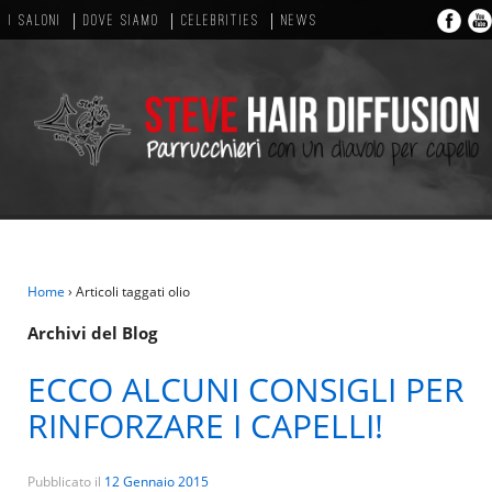
I SALONI
DOVE SIAMO
CELEBRITIES
NEWS
Home
›
Articoli taggati olio
Archivi del Blog
ECCO ALCUNI CONSIGLI PER
RINFORZARE I CAPELLI!
Pubblicato il
12 Gennaio 2015