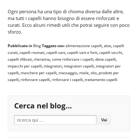
Ogni persona ha una tipo di chioma diversa dalle altre,
ma tutti i capelli hanno bisogno di essere rinforzati e
curati. Ecco alcuni rimedi utili che potrai seguire con poco
sforzo.
Pubblicato in
Blog
Taggato con:
alimentazione capelli
,
aloe
,
capelli
curati
,
capelli rovinati
,
capelli sani
,
capelli sani e forti
,
capelli secchi
,
capelli sfibrati
,
cheratina
,
come rinforzare i capelli
,
dieta capelli
,
impacchi per capelli
,
integratori
,
integratori capelli
,
integratori per
capelli
,
maschere per capelli
,
massaggio
,
miele
,
olio
,
prodotti per
capelli
,
rinforzare capelli
,
rinforzare i capelli
,
trattamento capelli
Cerca nel blog…
Search for: