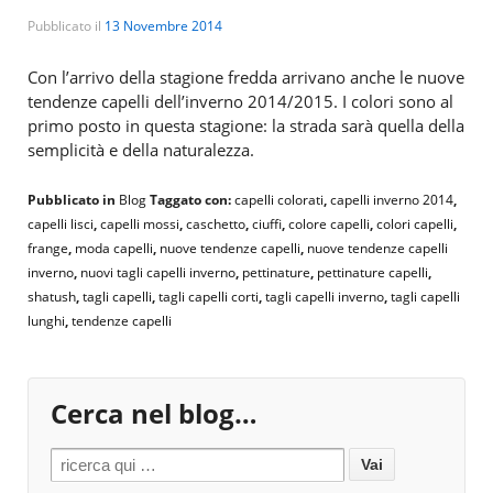
Pubblicato il
13 Novembre 2014
Con l’arrivo della stagione fredda arrivano anche le nuove
tendenze capelli dell’inverno 2014/2015. I colori sono al
primo posto in questa stagione: la strada sarà quella della
semplicità e della naturalezza.
Pubblicato in
Blog
Taggato con:
capelli colorati
,
capelli inverno 2014
,
capelli lisci
,
capelli mossi
,
caschetto
,
ciuffi
,
colore capelli
,
colori capelli
,
frange
,
moda capelli
,
nuove tendenze capelli
,
nuove tendenze capelli
inverno
,
nuovi tagli capelli inverno
,
pettinature
,
pettinature capelli
,
shatush
,
tagli capelli
,
tagli capelli corti
,
tagli capelli inverno
,
tagli capelli
lunghi
,
tendenze capelli
Cerca nel blog…
Search for: