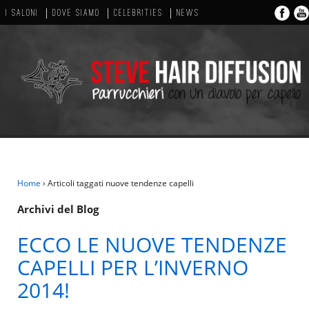
I SALONI
DOVE SIAMO
CELEBRITIES
NEWS
Home
›
Articoli taggati nuove tendenze capelli
Archivi del Blog
ECCO LE NUOVE TENDENZE
CAPELLI PER L’INVERNO
2014!