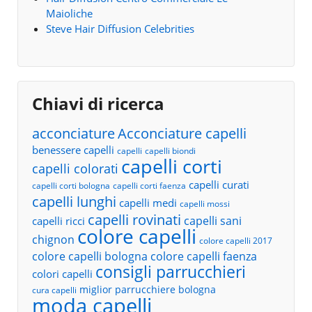
Maioliche
Steve Hair Diffusion Celebrities
Chiavi di ricerca
acconciature
Acconciature capelli
benessere capelli
capelli
capelli biondi
capelli corti
capelli colorati
capelli curati
capelli corti bologna
capelli corti faenza
capelli lunghi
capelli medi
capelli mossi
capelli rovinati
capelli sani
capelli ricci
colore capelli
chignon
colore capelli 2017
colore capelli bologna
colore capelli faenza
consigli parrucchieri
colori capelli
miglior parrucchiere bologna
cura capelli
moda capelli