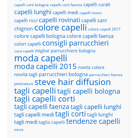
capelli curati
capelli corti bologna
capelli corti faenza
capelli lunghi
capelli medi
capelli mossi
capelli rovinati
capelli sani
capelli ricci
colore capelli
chignon
colore capelli 2017
colore capelli bologna
colore capelli faenza
consigli parrucchieri
colori capelli
miglior parrucchiere bologna
cura capelli
moda capelli
moda capelli 2015
novità colore
parrucchieri bologna
novità tagli
parrucchieri faenza
steve hair diffusion
pettinature
tagli capelli
tagli capelli bologna
tagli capelli corti
tagli capelli faenza
tagli capelli lunghi
tagli corti
tagli capelli medi
tagli lunghi
tendenze capelli
tagli medi
taglio capelli
trecce