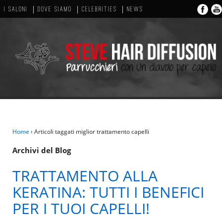
I SALONI
DOVE SIAMO
CELEBRITIES
NEWS
Home
›
Articoli taggati miglior trattamento capelli
Archivi del Blog
TRATTAMENTO ALLA
KERATINA: TUTTI I BENEFICI
PER I TUOI CAPELLI!