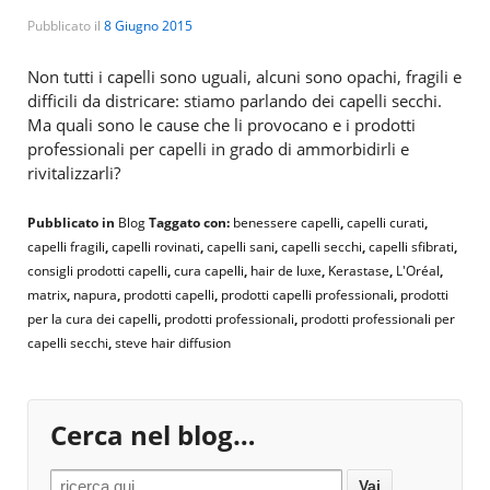
Pubblicato il
8 Giugno 2015
Non tutti i capelli sono uguali, alcuni sono opachi, fragili e
difficili da districare: stiamo parlando dei capelli secchi.
Ma quali sono le cause che li provocano e i prodotti
professionali per capelli in grado di ammorbidirli e
rivitalizzarli?
Pubblicato in
Blog
Taggato con:
benessere capelli
,
capelli curati
,
capelli fragili
,
capelli rovinati
,
capelli sani
,
capelli secchi
,
capelli sfibrati
,
consigli prodotti capelli
,
cura capelli
,
hair de luxe
,
Kerastase
,
L'Oréal
,
matrix
,
napura
,
prodotti capelli
,
prodotti capelli professionali
,
prodotti
per la cura dei capelli
,
prodotti professionali
,
prodotti professionali per
capelli secchi
,
steve hair diffusion
Cerca nel blog…
Search for: