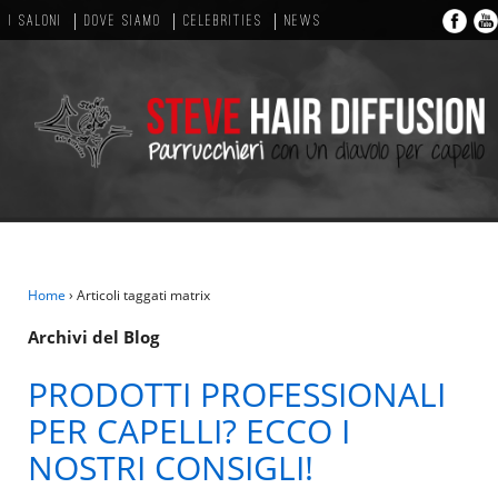
I SALONI
DOVE SIAMO
CELEBRITIES
NEWS
Home
›
Articoli taggati matrix
Archivi del Blog
PRODOTTI PROFESSIONALI
PER CAPELLI? ECCO I
NOSTRI CONSIGLI!