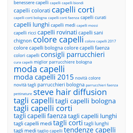
benessere capelli
capelli
capelli biondi
capelli corti
capelli colorati
capelli curati
capelli corti bologna
capelli corti faenza
capelli lunghi
capelli medi
capelli mossi
capelli rovinati
capelli sani
capelli ricci
colore capelli
chignon
colore capelli 2017
colore capelli bologna
colore capelli faenza
consigli parrucchieri
colori capelli
miglior parrucchiere bologna
cura capelli
moda capelli
moda capelli 2015
novità colore
parrucchieri bologna
novità tagli
parrucchieri faenza
steve hair diffusion
pettinature
tagli capelli
tagli capelli bologna
tagli capelli corti
tagli capelli faenza
tagli capelli lunghi
tagli corti
tagli capelli medi
tagli lunghi
tendenze capelli
tagli medi
taglio capelli