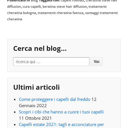
Pubblicato in
Blog
Taggato con:
capelli rovinati
,
cheratina steve hair
diffusion
,
cura capelli
,
keratina steve hair diffusion
,
trattamenti
cheratina bologna
,
trattamenti cheratina faenza
,
vantaggi trattamenti
cheratina
Cerca nel blog…
Search for:
Ultimi articoli
Come proteggere i capelli dal freddo
12
Gennaio 2022
Scopri i cibi che hanno a cuore i tuoi capelli
11 Ottobre 2021
Capelli estate 2021: tagli e acconciature per