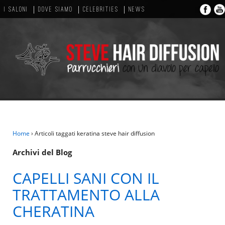
I SALONI
DOVE SIAMO
CELEBRITIES
NEWS
Home
›
Articoli taggati keratina steve hair diffusion
Archivi del Blog
CAPELLI SANI CON IL
TRATTAMENTO ALLA
CHERATINA