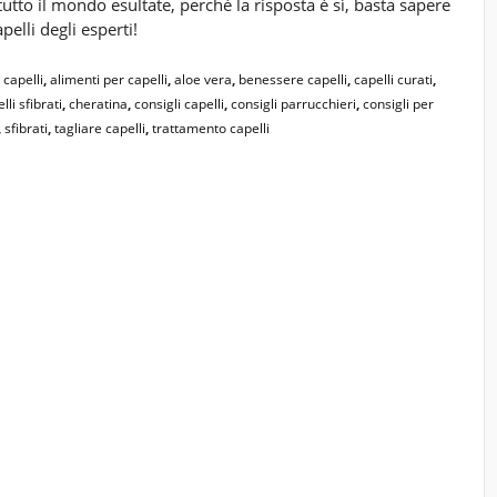
tutto il mondo esultate, perché la risposta è sì, basta sapere
elli degli esperti!
capelli
,
alimenti per capelli
,
aloe vera
,
benessere capelli
,
capelli curati
,
lli sfibrati
,
cheratina
,
consigli capelli
,
consigli parrucchieri
,
consigli per
,
sfibrati
,
tagliare capelli
,
trattamento capelli