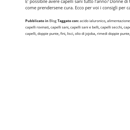
E’ possibile avere capelli sani tutto l’anno? Donne di 
come prendersene cura. Ecco per voi i consigli per cap
Pubblicato in
Blog
Taggato con:
acido ialuronico
,
alimentazione 
capelli rovinati
,
capelli sani
,
capelli sani e belli
,
capelli secchi
,
cape
capelli
,
doppie punte
,
fini
,
lisci
,
olio di jojoba
,
rimedi doppie punte