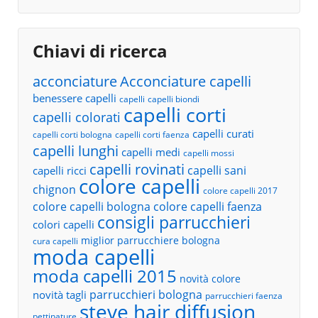
Chiavi di ricerca
acconciature
Acconciature capelli
benessere capelli
capelli
capelli biondi
capelli corti
capelli colorati
capelli curati
capelli corti bologna
capelli corti faenza
capelli lunghi
capelli medi
capelli mossi
capelli rovinati
capelli sani
capelli ricci
colore capelli
chignon
colore capelli 2017
colore capelli bologna
colore capelli faenza
consigli parrucchieri
colori capelli
miglior parrucchiere bologna
cura capelli
moda capelli
moda capelli 2015
novità colore
parrucchieri bologna
novità tagli
parrucchieri faenza
steve hair diffusion
pettinature