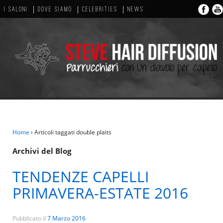
I SALONI
DOVE SIAMO
CELEBRITIES
NEWS
Home
›
Articoli taggati double plaits
Archivi del Blog
TENDENZE CAPELLI
PRIMAVERA-ESTATE 2016
Pubblicato il
7 Marzo 2016