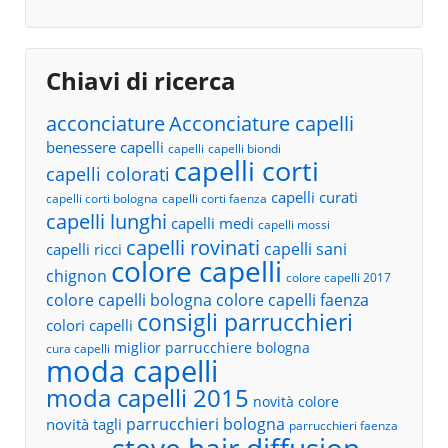
Chiavi di ricerca
acconciature
Acconciature capelli
benessere capelli
capelli
capelli biondi
capelli corti
capelli colorati
capelli curati
capelli corti bologna
capelli corti faenza
capelli lunghi
capelli medi
capelli mossi
capelli rovinati
capelli sani
capelli ricci
colore capelli
chignon
colore capelli 2017
colore capelli bologna
colore capelli faenza
consigli parrucchieri
colori capelli
miglior parrucchiere bologna
cura capelli
moda capelli
moda capelli 2015
novità colore
parrucchieri bologna
novità tagli
parrucchieri faenza
steve hair diffusion