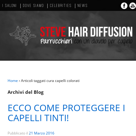
I SALONI
DOVE SIAMO
CELEBRITIES
NEWS
Home
›
Articoli taggati cura capelli colorati
Archivi del Blog
ECCO COME PROTEGGERE I
CAPELLI TINTI!
Pubblicato il
21 Marzo 2016