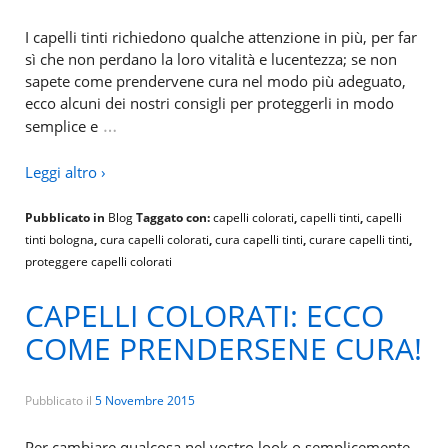
I capelli tinti richiedono qualche attenzione in più, per far
sì che non perdano la loro vitalità e lucentezza; se non
sapete come prendervene cura nel modo più adeguato,
ecco alcuni dei nostri consigli per proteggerli in modo
…
semplice e
Leggi altro ›
Pubblicato in
Blog
Taggato con:
capelli colorati
,
capelli tinti
,
capelli
tinti bologna
,
cura capelli colorati
,
cura capelli tinti
,
curare capelli tinti
,
proteggere capelli colorati
CAPELLI COLORATI: ECCO
COME PRENDERSENE CURA!
Pubblicato il
5 Novembre 2015
Per cambiare qualcosa nel vostro look o semplicemente