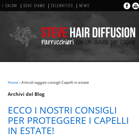
I SALONI
DOVE SIAMO
CELEBRITIES
NEWS
Home
›
Articoli taggati consigli Capelli in estate
Archivi del Blog
ECCO I NOSTRI CONSIGLI
PER PROTEGGERE I CAPELLI
IN ESTATE!