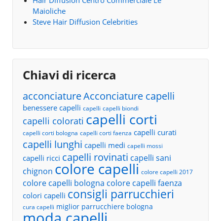
Hair Diffusion Centro Commerciale Le
Maioliche
Steve Hair Diffusion Celebrities
Chiavi di ricerca
acconciature
Acconciature capelli
benessere capelli
capelli
capelli biondi
capelli corti
capelli colorati
capelli curati
capelli corti bologna
capelli corti faenza
capelli lunghi
capelli medi
capelli mossi
capelli rovinati
capelli sani
capelli ricci
colore capelli
chignon
colore capelli 2017
colore capelli bologna
colore capelli faenza
consigli parrucchieri
colori capelli
miglior parrucchiere bologna
cura capelli
moda capelli