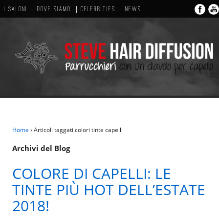
I SALONI
DOVE SIAMO
CELEBRITIES
NEWS
Home
›
Articoli taggati colori tinte capelli
Archivi del Blog
COLORE DI CAPELLI: LE
TINTE PIÙ HOT DELL’ESTATE
2018!