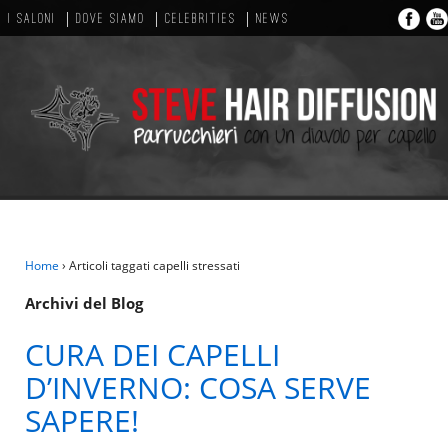
I SALONI
DOVE SIAMO
CELEBRITIES
NEWS
Home
›
Articoli taggati capelli stressati
Archivi del Blog
CURA DEI CAPELLI
D’INVERNO: COSA SERVE
SAPERE!