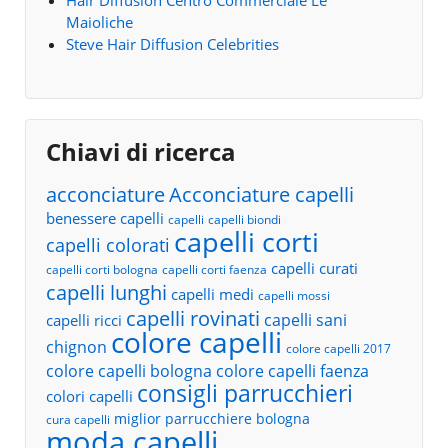
Hair Diffusion Centro Commerciale Le
Maioliche
Steve Hair Diffusion Celebrities
Chiavi di ricerca
acconciature
Acconciature capelli
benessere capelli
capelli
capelli biondi
capelli corti
capelli colorati
capelli curati
capelli corti bologna
capelli corti faenza
capelli lunghi
capelli medi
capelli mossi
capelli rovinati
capelli sani
capelli ricci
colore capelli
chignon
colore capelli 2017
colore capelli bologna
colore capelli faenza
consigli parrucchieri
colori capelli
miglior parrucchiere bologna
cura capelli
moda capelli