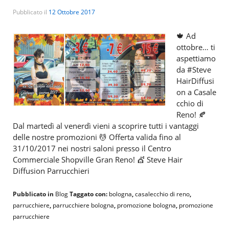
Pubblicato il
12 Ottobre 2017
🍁 Ad
ottobre… ti
aspettiamo
da #Steve
HairDiffusi
on a Casale
cchio di
Reno! 🍂
Dal martedì al venerdì vieni a scoprire tutti i vantaggi
delle nostre promozioni 💆 Offerta valida fino al
31/10/2017 nei nostri saloni presso il Centro
Commerciale Shopville Gran Reno! 💇 Steve Hair
Diffusion Parrucchieri
Pubblicato in
Blog
Taggato con:
bologna
,
casalecchio di reno
,
parrucchiere
,
parrucchiere bologna
,
promozione bologna
,
promozione
parrucchiere