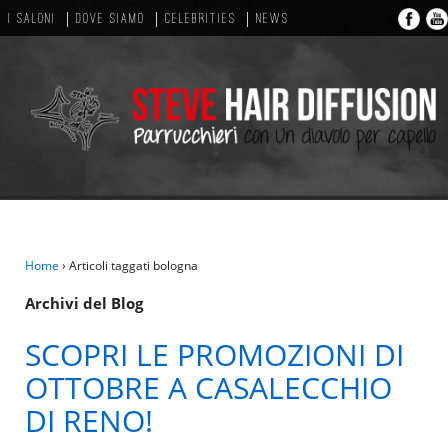
I SALONI
DOVE SIAMO
CELEBRITIES
NEWS
Home
›
Articoli taggati bologna
Archivi del Blog
SCOPRI LE PROMOZIONI DI
OTTOBRE A CASALECCHIO
DI RENO!